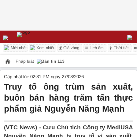
Mới nhất
Xem nhiều
💰 Giá vàng
📅 Lịch âm
☀️ Thời tiết

Pháp luật
Bản tin 113
Cập nhật lúc 02:31 PM ngày 27/03/2026
Truy tố ông trùm sản xuất,
buôn bán hàng trăm tấn thực
phẩm giả Nguyễn Năng Mạnh
(VTC News) -
Cựu Chủ tịch Công ty MediUSA
Nguyễn Năng Mạnh bị truy tố vì sản xuất,