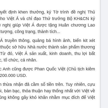
uyết định khen thưởng, ký Tờ trình đề nghị Thủ
ho Việt Á và chỉ đạo Thứ trưởng Bộ KH&CN ký
nghị giúp Việt Á được tặng Huân chương Lao
ượng, công trạng, thành tích...
Á truyền thông, quảng bá hình ảnh, biến kit xét
 thuộc sở hữu Nhà nước thành sản phẩm thương
ừ đó, Việt Á sản xuất, kinh doanh, thu lợi bất
c, tổ chức, cá nhân.
 Anh cũng được Phan Quốc Việt (Chủ tịch kiêm
 200.000 USD.
h thừa nhận đã cầm số tiền trên. Tuy nhiên, cựu
i, bàn bạc, thỏa thuận hay thống nhất với Việt về
 cũng không gây khó khăn nhằm mục đích để Việt