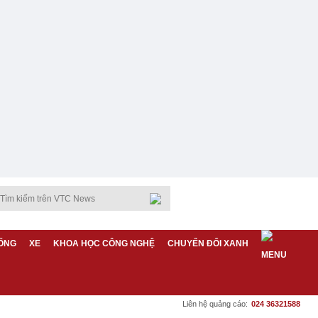
ỐNG
XE
KHOA HỌC CÔNG NGHỆ
CHUYỂN ĐỔI XANH
Liên hệ quảng cáo:
024 36321588