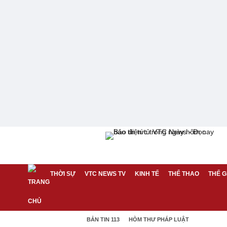
THỜI SỰ
VTC NEWS TV
KINH TẾ
THỂ THAO
THẾ G
BẢN TIN 113
HÒM THƯ PHÁP LUẬT