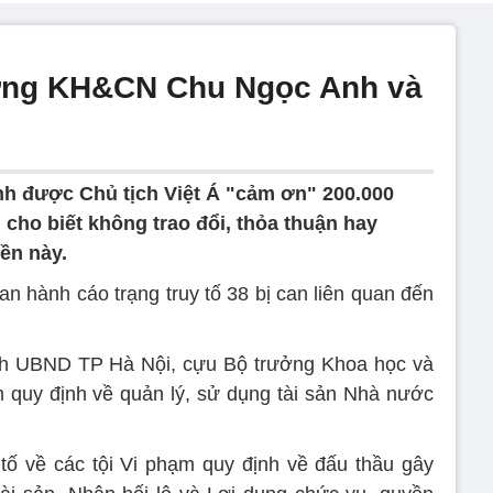
ưởng KH&CN Chu Ngọc Anh và
h được Chủ tịch Việt Á "cảm ơn" 200.000
cho biết không trao đổi, thỏa thuận hay
iền này.
n hành cáo trạng truy tố 38 bị can liên quan đến
h UBND TP Hà Nội, cựu Bộ trưởng Khoa học và
ạm quy định về quản lý, sử dụng tài sản Nhà nước
y tố về các tội Vi phạm quy định về đấu thầu gây