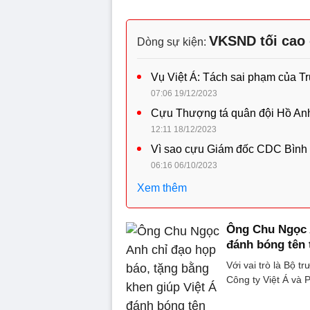
VKSND tối cao 
Dòng sự kiện:
Vụ Việt Á: Tách sai phạm của Tr
07:06 19/12/2023
Cựu Thượng tá quân đội Hồ Anh
12:11 18/12/2023
Vì sao cựu Giám đốc CDC Bình D
06:16 06/10/2023
Xem thêm
Ông Chu Ngọc A
đánh bóng tên 
Với vai trò là Bộ
Công ty Việt Á và 