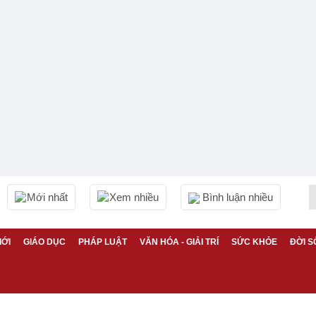
Mới nhất
Xem nhiều
Bình luận nhiều
IỚI
GIÁO DỤC
PHÁP LUẬT
VĂN HÓA - GIẢI TRÍ
SỨC KHỎE
ĐỜI S