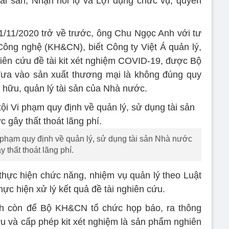
ài sản, Nhận hối lộ và Lợi dụng chức vụ, quyền
11/11/2020 trở về trước, ông Chu Ngọc Anh với tư
ông nghệ (KH&CN), biết Công ty Việt Á quản lý,
hiên cứu đề tài kit xét nghiệm COVID-19, được Bộ
đưa vào sản xuất thương mại là không đúng quy
 hữu, quản lý tài sản của Nhà nước.
i phạm quy định về quản lý, sử dụng tài sản Nhà nước
y thất thoát lãng phí.
hực hiện chức năng, nhiệm vụ quản lý theo Luật
c hiện xử lý kết quả đề tài nghiên cứu.
h còn để Bộ KH&CN tổ chức họp báo, ra thông
ứu và cấp phép kit xét nghiệm là sản phẩm nghiên