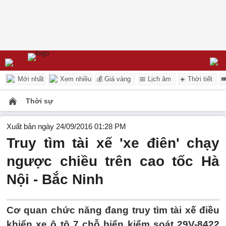
Mới nhất
Xem nhiều
💰 Giá vàng
📅 Lịch âm
☀️ Thời tiết

Thời sự
Xuất bản ngày 24/09/2016 01:28 PM
Truy tìm tài xế 'xe điên' chạy
ngược chiều trên cao tốc Hà
Nội - Bắc Ninh
Cơ quan chức năng đang truy tìm tài xế điều
khiển xe ô tô 7 chỗ biển kiểm soát 29V-8422