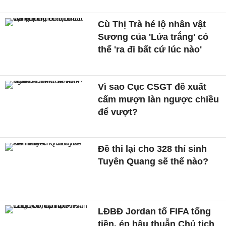
Cù Thị Trà hé lộ nhân vật
Sương của 'Lửa trắng' có
thể 'ra đi bất cứ lúc nào'
Vì sao Cục CSGT đề xuất
cấm mượn làn ngược chiều
để vượt?
Đề thi lại cho 328 thí sinh
Tuyên Quang sẽ thế nào?
LĐBĐ Jordan tố FIFA tống
tiền, ép hậu thuẫn Chủ tịch