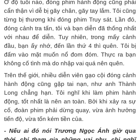
Ở độ tuổi nào, đóng phim hành động cũng phải
cẩn thận vì dễ bị gãy chân, gãy tay lắm. Tôi cũng
từng bị thương khi đóng phim Truy sát. Lần đó,
đóng cảnh tra tấn, tôi và bạn diễn đã thống nhất
với nhau để diễn. Tuy nhiên, trong mấy cảnh
đầu, bạn ấy nhớ, đến lần thứ 4 thì quên. Tôi bị
đấm vào mặt muốn nổ đom đóm. Thực ra bạn
không cố tình mà do nhập vai quá nên quên.
Trên thế giới, nhiều diễn viên gạo cội đóng cảnh
hành động cũng gặp tai nạn, như anh Thành
Long chẳng hạn. Tôi nghĩ khi làm phim hành
động, tốt nhất là nên an toàn. Bởi khi xảy ra sự
cố, đoàn phim phải dừng quay, vừa ảnh hưởng
tiến độ, vừa tốn kém tiền của.
- Nếu ai đó nói Trương Ngọc Ánh giờ qua
thời, chỉ tham gia những vai phụ, chị nghĩ