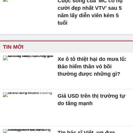
Cuộc sống của 'MC có nụ
cười đẹp nhất VTV' sau 5
năm lấy diễn viên kém 5
tuổi
TIN MỚI
Xe ô tô thiệt hại do mưa lũ:
Bảo hiểm thân vỏ bồi
thường được những gì?
Giá USD trên thị trường tự
do tăng mạnh
Tin bác sĩ Việt, vợ đưa