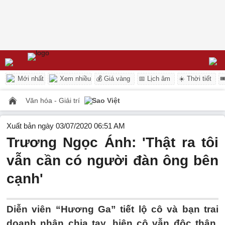
Mới nhất
Xem nhiều
💰 Giá vàng
📅 Lịch âm
☀️ Thời tiết

Văn hóa - Giải trí
Sao Việt
Xuất bản ngày 03/07/2020 06:51 AM
Trương Ngọc Ánh: 'Thật ra tôi
vẫn cần có người đàn ông bên
cạnh'
Diễn viên “Hương Ga” tiết lộ cô và bạn trai
doanh nhân chia tay, hiện cô vẫn độc thân,