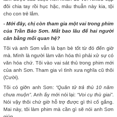
đôi chia tay rồi hục hặc, mâu thuẫn này kia, tội
cho con trẻ lắm.
- Mới đây, chị còn tham gia một vai trong phim
của Trần Bảo Sơn. Mất bao lâu để hai người
cân bằng mối quan hệ?
Tôi và anh Sơn vẫn là bạn bè tốt từ đó đến giờ
mà. Mình là người làm văn hóa thì phải xử sự có
văn hóa chứ. Tôi vào vai sát thủ trong phim mới
của anh Sơn. Tham gia vì tình xưa nghĩa cũ thôi
(Cười).
Tôi có giỡn anh Sơn:
“Quân tử trả thù 10 năm
chưa muộn”.
Anh ấy mới nói lại:
“Voi cụ thù giai”
.
Nói vậy thôi chứ giờ hỗ trợ được gì thì cố gắng.
Mai này, tôi làm phim mà cần gì sẽ nói anh Sơn
giúp.