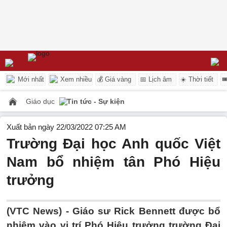
Mới nhất
Xem nhiều
💰 Giá vàng
📅 Lịch âm
☀️ Thời tiết

Giáo dục
Tin tức - Sự kiện
Xuất bản ngày 22/03/2022 07:25 AM
Trường Đại học Anh quốc Việt
Nam bổ nhiệm tân Phó Hiệu
trưởng
(VTC News) -
Giáo sư Rick Bennett được bổ
nhiệm vào vị trí Phó Hiệu trưởng trường Đại