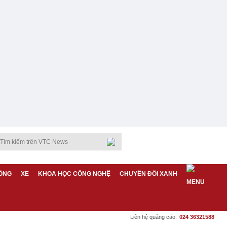
ỐNG
XE
KHOA HỌC CÔNG NGHỆ
CHUYỂN ĐỔI XANH
Liên hệ quảng cáo:
024 36321588