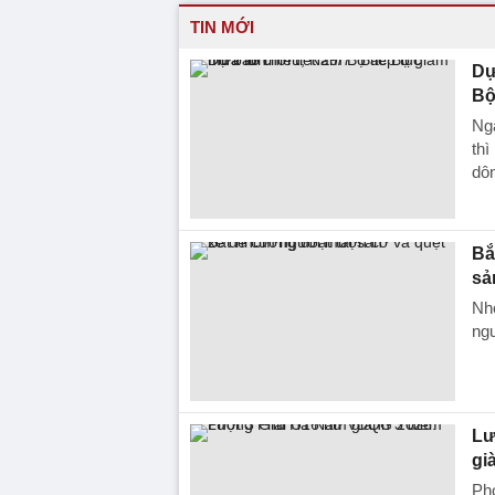
TIN MỚI
Dự
Bộ
Ng
th
dô
Bắ
sả
Nhó
ngư
Lư
gi
Ph