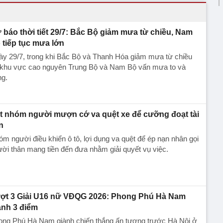
 báo thời tiết 29/7: Bắc Bộ giảm mưa từ chiều, Nam
 tiếp tục mưa lớn
ày 29/7, trong khi Bắc Bộ và Thanh Hóa giảm mưa từ chiều
ì khu vực cao nguyên Trung Bộ và Nam Bộ vấn mưa to và
ng.
t nhóm người mượn cớ va quệt xe để cưỡng đoạt tài
n
m người điều khiển ô tô, lợi dụng va quệt để ép nạn nhân gọi
ời thân mang tiền đến đưa nhằm giải quyết vụ việc.
ợt 3 Giải U16 nữ VĐQG 2026: Phong Phú Hà Nam
ành 3 điểm
ong Phú Hà Nam giành chiến thắng ấn tượng trước Hà Nội ở