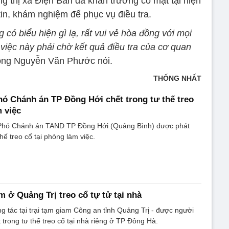
g thị xã Điện Bàn đã khẩn trương có mặt tại hiện
tin, khám nghiệm để phục vụ điều tra.
có biểu hiện gì lạ, rất vui vẻ hòa đồng với mọi
việc này phải chờ kết quả điều tra của cơ quan
ng Nguyễn Văn Phước nói.
THỐNG NHẤT
ó Chánh án TP Đồng Hới chết trong tư thế treo
 việc
 Phó Chánh án TAND TP Đồng Hới (Quảng Bình) được phát
thế treo cổ tại phòng làm việc.
m ở Quảng Trị treo cổ tự tử tại nhà
g tác tại trại tạm giam Công an tỉnh Quảng Trị - được người
 trong tư thế treo cổ tại nhà riêng ở TP Đông Hà.