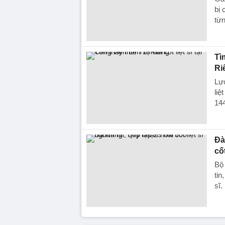
bị 
từ
Tì
Ri
Lực
liệ
144
Đà
cốt
Bộ
tin
sĩ.