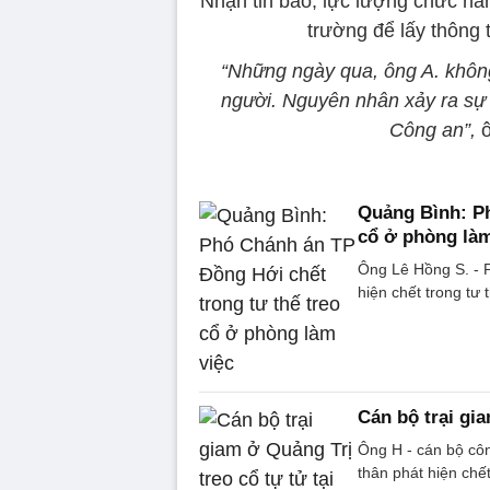
Nhận tin báo, lực lượng chức năn
trường để lấy thông 
“Những ngày qua, ông A. không 
người. Nguyên nhân xảy ra sự 
Công an”,
ô
Quảng Bình: Ph
cổ ở phòng làm
Ông Lê Hồng S. -
hiện chết trong tư 
Cán bộ trại gia
Ông H - cán bộ côn
thân phát hiện chết