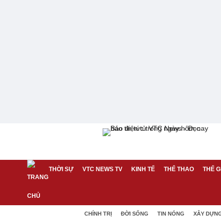
THỜI SỰ
VTC NEWS TV
KINH TẾ
THỂ THAO
THẾ G
CHÍNH TRỊ
ĐỜI SỐNG
TIN NÓNG
XÂY DỰN