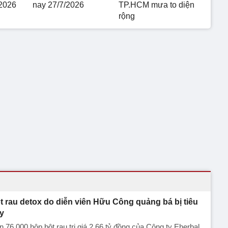
2026
nay 27/7/2026
TP.HCM mưa to diện
rộng
t rau detox do diễn viên Hữu Công quảng bá bị tiêu
y
 76.000 hộp bột rau trị giá 2,66 tỷ đồng của Công ty Eherbal