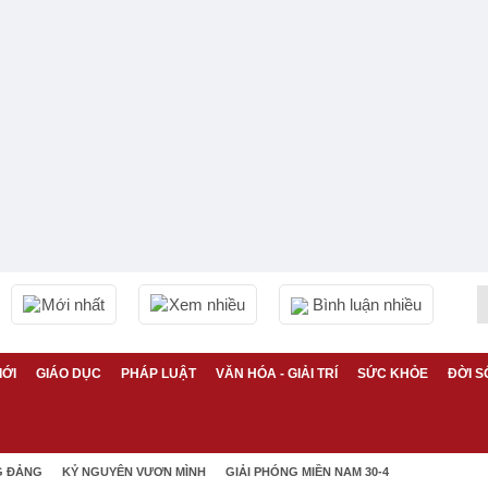
Mới nhất
Xem nhiều
Bình luận nhiều
IỚI
GIÁO DỤC
PHÁP LUẬT
VĂN HÓA - GIẢI TRÍ
SỨC KHỎE
ĐỜI S
G ĐẢNG
KỶ NGUYÊN VƯƠN MÌNH
GIẢI PHÓNG MIỀN NAM 30-4