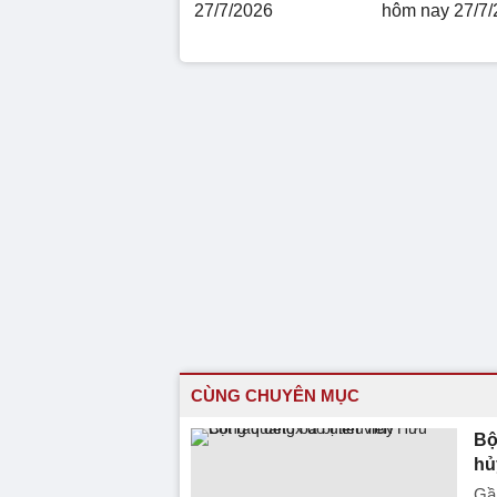
27/7/2026
hôm nay 27/7/
CÙNG CHUYÊN MỤC
Bộ
hủ
Gần