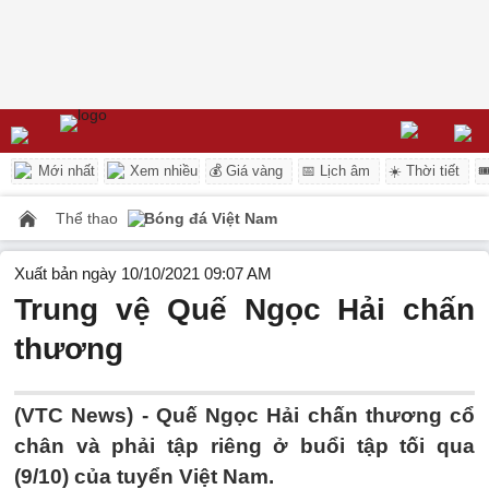
Mới nhất
Xem nhiều
💰 Giá vàng
📅 Lịch âm
☀️ Thời tiết

Thể thao
Bóng đá Việt Nam
Xuất bản ngày 10/10/2021 09:07 AM
Trung vệ Quế Ngọc Hải chấn
thương
(VTC News) -
Quế Ngọc Hải chấn thương cổ
chân và phải tập riêng ở buổi tập tối qua
(9/10) của tuyển Việt Nam.