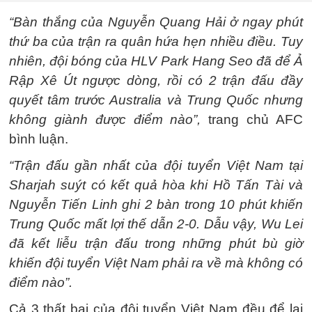
“Bàn thắng của Nguyễn Quang Hải ở ngay phút
thứ ba của trận ra quân hứa hẹn nhiều điều. Tuy
nhiên, đội bóng của HLV Park Hang Seo đã để Ả
Rập Xê Út ngược dòng, rồi có 2 trận đấu đầy
quyết tâm trước Australia và Trung Quốc nhưng
không giành được điểm nào”,
trang chủ AFC
bình luận.
“Trận đấu gần nhất của đội tuyển Việt Nam tại
Sharjah suýt có kết quả hòa khi Hồ Tấn Tài và
Nguyễn Tiến Linh ghi 2 bàn trong 10 phút khiến
Trung Quốc mất lợi thế dẫn 2-0. Dẫu vậy, Wu Lei
đã kết liễu trận đấu trong những phút bù giờ
khiến đội tuyển Việt Nam phải ra về mà không có
điểm nào”.
Cả 3 thất bại của đội tuyển Việt Nam đều để lại