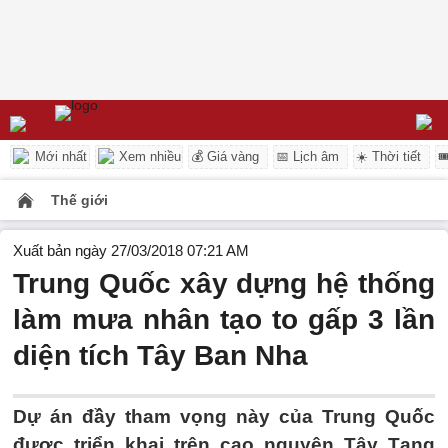
Mới nhất
Xem nhiều
💰 Giá vàng
📅 Lịch âm
☀️ Thời tiết

Thế giới
Xuất bản ngày 27/03/2018 07:21 AM
Trung Quốc xây dựng hệ thống
làm mưa nhân tạo to gấp 3 lần
diện tích Tây Ban Nha
Dự án đầy tham vọng này của Trung Quốc
được triển khai trên cao nguyên Tây Tạng