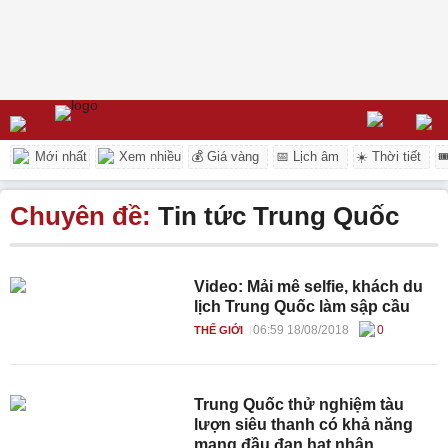
Mới nhất
Xem nhiều
💰 Giá vàng
📅 Lịch âm
☀️ Thời tiết

Chuyên đề:
Tin tức Trung Quốc
Video: Mải mê selfie, khách du
lịch Trung Quốc làm sập cầu
06:59 18/08/2018
0
THẾ GIỚI
Trung Quốc thử nghiệm tàu
lượn siêu thanh có khả năng
mang đầu đạn hạt nhân