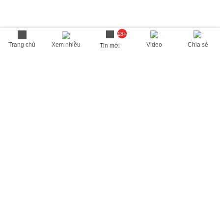
18+
Trang chủ
Xem nhiều
Video
Chia sẻ
Tin mới
THÔNG TIN HỮU ÍCH
Cập nhật nhanh các thông tin được quan tâm mỗi ngày