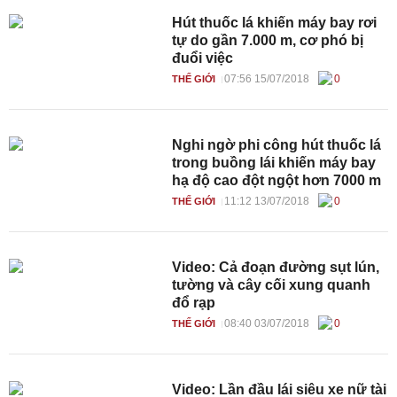
Hút thuốc lá khiến máy bay rơi
tự do gần 7.000 m, cơ phó bị
đuổi việc
07:56 15/07/2018
0
THẾ GIỚI
Nghi ngờ phi công hút thuốc lá
trong buồng lái khiến máy bay
hạ độ cao đột ngột hơn 7000 m
11:12 13/07/2018
0
THẾ GIỚI
Video: Cả đoạn đường sụt lún,
tường và cây cối xung quanh
đổ rạp
08:40 03/07/2018
0
THẾ GIỚI
Video: Lần đầu lái siêu xe nữ tài