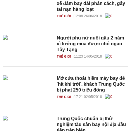
xế đâm bay dải phân cách, gây
tai nạn hàng loạt
12:08 26/06/2018
0
THẾ GIỚI
Người phụ nữ nuôi gấu 2 năm
vì tưởng mua được chó ngao
Tây Tạng
11:23 14/05/2018
0
THẾ GIỚI
Mở cửa thoát hiểm máy bay để
‘hít khí trời’, khách Trung Quốc
bị phạt 250 triệu đồng
17:21 02/05/2018
0
THẾ GIỚI
Trung Quốc chuẩn bị thử
nghiệm tàu sân bay nội địa đầu
tiên trên biển