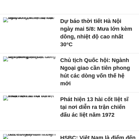
Dự báo thời tiết Hà Nội
ngày mai 5/8: Mưa lớn kèm
dông, nhiệt độ cao nhất
30°C
Chủ tịch Quốc hội: Ngành
Ngoại giao cần tiên phong
hút các dòng vốn thế hệ
mới
Phát hiện 13 hài cốt liệt sĩ
tại nơi diễn ra trận chiến
đấu ác liệt năm 1972
HSBC: Việt Nam là điểm đến