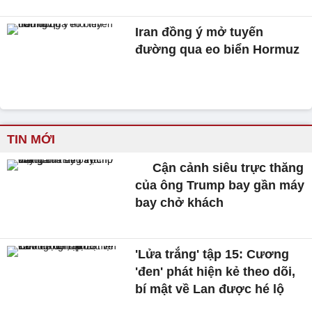
Iran đồng ý mở tuyến
đường qua eo biển Hormuz
TIN MỚI
Cận cảnh siêu trực thăng
của ông Trump bay gần máy
bay chở khách
'Lửa trắng' tập 15: Cương
'đen' phát hiện kẻ theo dõi,
bí mật về Lan được hé lộ