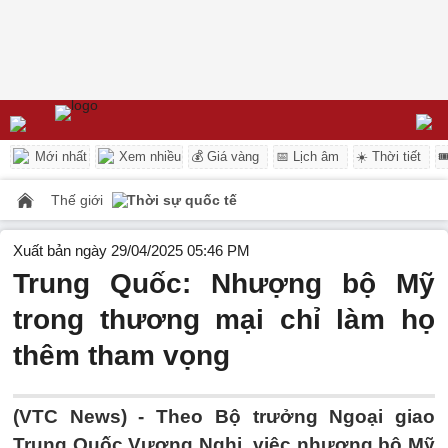
Mới nhất
Xem nhiều
💰 Giá vàng
📅 Lịch âm
☀️ Thời tiết

Thế giới
Thời sự quốc tế
Xuất bản ngày 29/04/2025 05:46 PM
Trung Quốc: Nhượng bộ Mỹ
trong thương mại chỉ làm họ
thêm tham vọng
(VTC News) -
Theo Bộ trưởng Ngoại giao
Trung Quốc Vương Nghị, việc nhượng bộ Mỹ