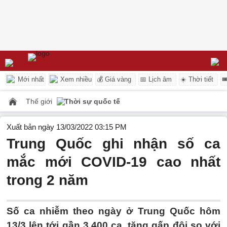
Mới nhất
Xem nhiều
💰 Giá vàng
📅 Lịch âm
☀️ Thời tiết

Thế giới
Thời sự quốc tế
Xuất bản ngày 13/03/2022 03:15 PM
Trung Quốc ghi nhận số ca
mắc mới COVID-19 cao nhất
trong 2 năm
Số ca nhiễm theo ngày ở Trung Quốc hôm
13/3 lên tới gần 3.400 ca, tăng gấp đôi so với