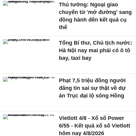
Thủ tướng: Ngoại giao
chuyển từ 'mở đường' sang
đồng hành đến kết quả cụ
thể
Tổng Bí thư, Chủ tịch nước:
Hà Nội nay mai phải có ô tô
bay, taxi bay
Phạt 7,5 triệu đồng người
đăng tin sai sự thật về dự
án Trục đại lộ sông Hồng
Vietlott 4/8 - Xổ số Power
6/55 - Kết quả xổ số Vietlott
hôm nay 4/8/2026