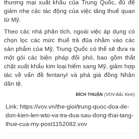
thương mại xuất khẩu của Trung Quốc, đủ để
giảm nhẹ các tác động của việc tăng thuế quan
từ Mỹ.
Theo các nhà phân tích, ngoài việc áp dụng có
chọn lọc các mức thuế trả đũa nhằm vào các
sản phẩm của Mỹ, Trung Quốc có thể ​​sẽ đưa ra
một gói các biện pháp đối phó, bao gồm thắt
chặt xuất khẩu kim loại hiếm sang Mỹ, giảm hợp
tác về vấn đề fentanyl và phá giá đồng Nhân
dân tệ.
BÍCH THUẬN
(VOV-Bắc Kinh)
Link: https://vov.vn/the-gioi/trung-quoc-doa-de-
don-kien-len-wto-va-tra-dua-sau-dong-thai-tang-
thue-cua-my-post1152082.vov