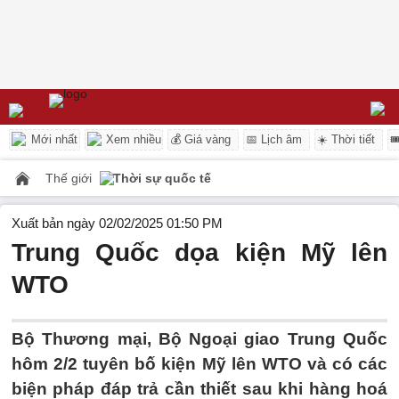
Mới nhất
Xem nhiều
💰 Giá vàng
📅 Lịch âm
☀️ Thời tiết

Thế giới
Thời sự quốc tế
Xuất bản ngày 02/02/2025 01:50 PM
Trung Quốc dọa kiện Mỹ lên
WTO
Bộ Thương mại, Bộ Ngoại giao Trung Quốc
hôm 2/2 tuyên bố kiện Mỹ lên WTO và có các
biện pháp đáp trả cần thiết sau khi hàng hoá