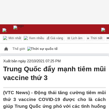
Mới nhất
Xem nhiều
💰 Giá vàng
📅 Lịch âm
☀️ Thời tiết

Thế giới
Thời sự quốc tế
Xuất bản ngày 22/10/2021 07:25 PM
Trung Quốc đẩy mạnh tiêm mũi
vaccine thứ 3
(VTC News) -
Động thái tăng cường tiêm mũi
thứ 3 vaccine COVID-19 được cho là cách
giúp Trung Quốc ứng phó với các tình huống