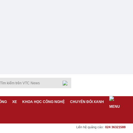
ỐNG
XE
KHOA HỌC CÔNG NGHỆ
CHUYỂN ĐỔI XANH
Liên hệ quảng cáo:
024 36321588