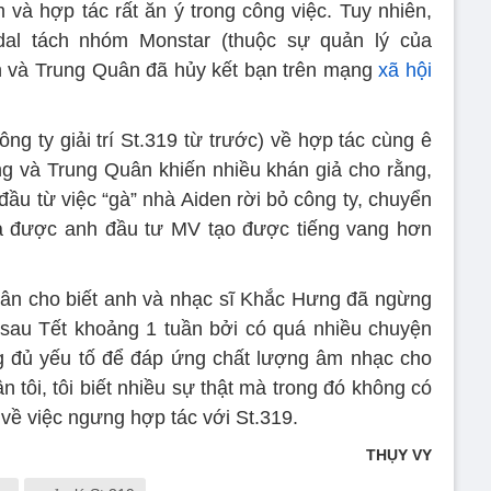
 và hợp tác rất ăn ý trong công việc. Tuy nhiên,
ndal tách nhóm Monstar (thuộc sự quản lý của
en và Trung Quân đã hủy kết bạn trên mạng
xã hội
ng ty giải trí St.319 từ trước) về hợp tác cùng ê
g và Trung Quân khiến nhiều khán giả cho rằng,
đầu từ việc “gà” nhà Aiden rời bỏ công ty, chuyển
à được anh đầu tư MV tạo được tiếng vang hơn
uân cho biết anh và nhạc sĩ Khắc Hưng đã ngừng
 sau Tết khoảng 1 tuần bởi có quá nhiều chuyện
g đủ yếu tố để đáp ứng chất lượng âm nhạc cho
n tôi, tôi biết nhiều sự thật mà trong đó không có
 về việc ngưng hợp tác với St.319.
THỤY VY