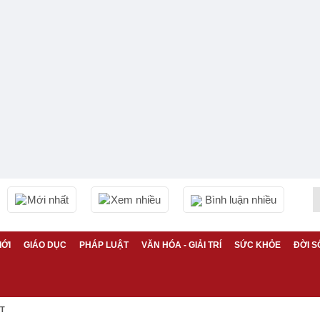
Mới nhất
Xem nhiều
Bình luận nhiều
IỚI
GIÁO DỤC
PHÁP LUẬT
VĂN HÓA - GIẢI TRÍ
SỨC KHỎE
ĐỜI S
ỆT