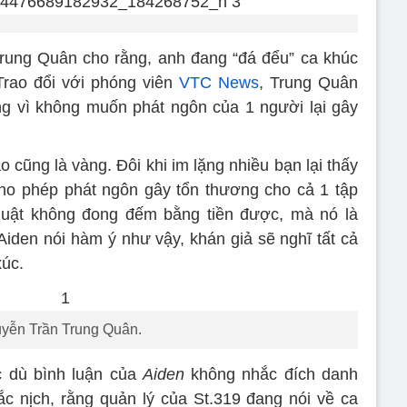
Trung Quân cho rằng, anh đang “đá đểu” ca khúc
Trao đổi với phóng viên
VTC News
, Trung Quân
ếng vì không muốn phát ngôn của 1 người lại gây
ào cũng là vàng. Đôi khi im lặng nhiều bạn lại thấy
ho phép phát ngôn gây tổn thương cho cả 1 tập
huật không đong đếm bằng tiền được, mà nó là
iden nói hàm ý như vậy, khán giả sẽ nghĩ tất cả
xúc.
yễn Trần Trung Quân.
c dù bình luận của
Aiden
không nhắc đích danh
 nịch, rằng quản lý của St.319 đang nói về ca