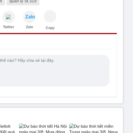
n
quản lý St.319
Zalo
Twitter
Zalo
Copy