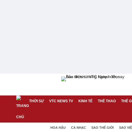
THỜI SỰ
VTC NEWS TV
KINH TẾ
THỂ THAO
THẾ G
HOA HẬU
CA NHẠC
SAO THẾ GIỚI
SAO VI