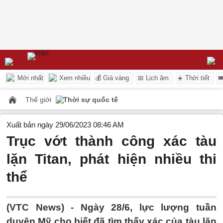
Mới nhất
Xem nhiều
💰 Giá vàng
📅 Lịch âm
☀️ Thời tiết

Thế giới
Thời sự quốc tế
Xuất bản ngày 29/06/2023 08:46 AM
Trục vớt thành công xác tàu
lặn Titan, phát hiện nhiều thi
thể
(VTC News) -
Ngày 28/6, lực lượng tuần
duyên Mỹ cho biết đã tìm thấy xác của tàu lặn