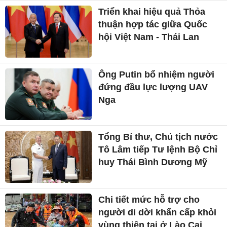
Triển khai hiệu quả Thỏa
thuận hợp tác giữa Quốc
hội Việt Nam - Thái Lan
Ông Putin bổ nhiệm người
đứng đầu lực lượng UAV
Nga
Tổng Bí thư, Chủ tịch nước
Tô Lâm tiếp Tư lệnh Bộ Chỉ
huy Thái Bình Dương Mỹ
Chi tiết mức hỗ trợ cho
người di dời khẩn cấp khỏi
vùng thiên tai ở Lào Cai