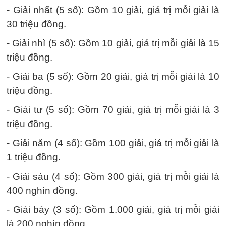
- Giải nhất (5 số): Gồm 10 giải, giá trị mỗi giải là
30 triệu đồng.
- Giải nhì (5 số): Gồm 10 giải, giá trị mỗi giải là 15
triệu đồng.
- Giải ba (5 số): Gồm 20 giải, giá trị mỗi giải là 10
triệu đồng.
- Giải tư (5 số): Gồm 70 giải, giá trị mỗi giải là 3
triệu đồng.
- Giải năm (4 số): Gồm 100 giải, giá trị mỗi giải là
1 triệu đồng.
- Giải sáu (4 số): Gồm 300 giải, giá trị mỗi giải là
400 nghìn đồng.
- Giải bảy (3 số): Gồm 1.000 giải, giá trị mỗi giải
là 200 nghìn đồng.