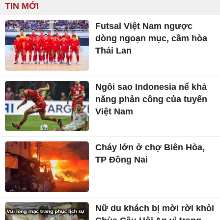
TIN MỚI
Futsal Việt Nam ngược
dòng ngoạn mục, cầm hòa
Thái Lan
Ngôi sao Indonesia nể khả
năng phản công của tuyển
Việt Nam
Cháy lớn ở chợ Biên Hòa,
TP Đồng Nai
Nữ du khách bị mời rời khỏi