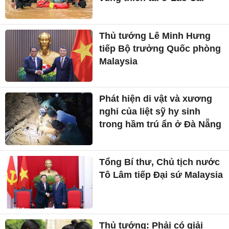
Thủ tướng Lê Minh Hưng
tiếp Bộ trưởng Quốc phòng
Malaysia
Phát hiện di vật và xương
nghi của liệt sỹ hy sinh
trong hầm trú ẩn ở Đà Nẵng
Tổng Bí thư, Chủ tịch nước
Tô Lâm tiếp Đại sứ Malaysia
Thủ tướng: Phải có giải