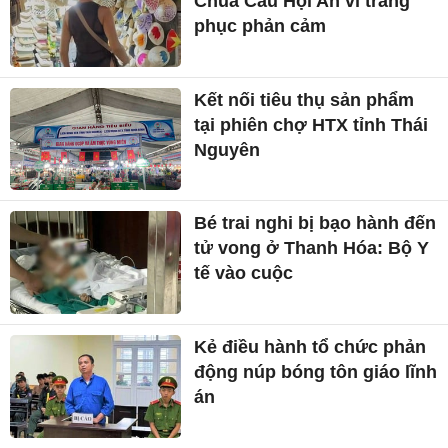
Chùa Cầu Hội An vì trang
phục phản cảm
Kết nối tiêu thụ sản phẩm
tại phiên chợ HTX tỉnh Thái
Nguyên
Bé trai nghi bị bạo hành đến
tử vong ở Thanh Hóa: Bộ Y
tế vào cuộc
Kẻ điều hành tổ chức phản
động núp bóng tôn giáo lĩnh
án