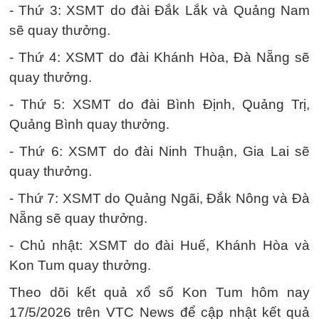
- Thứ 3: XSMT do đài Đắk Lắk và Quảng Nam
sẽ quay thưởng.
- Thứ 4: XSMT do đài Khánh Hòa, Đà Nẵng sẽ
quay thưởng.
- Thứ 5: XSMT do đài Bình Định, Quảng Trị,
Quảng Bình quay thưởng.
- Thứ 6: XSMT do đài Ninh Thuận, Gia Lai sẽ
quay thưởng.
- Thứ 7: XSMT do Quảng Ngãi, Đắk Nông và Đà
Nẵng sẽ quay thưởng.
- Chủ nhật: XSMT do đài Huế, Khánh Hòa và
Kon Tum quay thưởng.
Theo dõi kết quả xổ số Kon Tum hôm nay
17/5/2026 trên VTC News để cập nhật kết quả