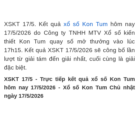
XSKT 17/5. Kết quả
xổ số Kon Tum
hôm nay
17/5/2026 do Công ty TNHH MTV Xổ số kiến
thiết Kon Tum quay số mở thưởng vào lúc
17h15. Kết quả XSKT 17/5/2026 sẽ công bố lần
lượt từ giải tám đến giải nhất, cuối cùng là giải
đặc biệt.
XSKT 17/5 - Trực tiếp kết quả xổ số Kon Tum
hôm nay 17/5/2026 - Xổ số Kon Tum Chủ nhật
ngày 17/5/2026