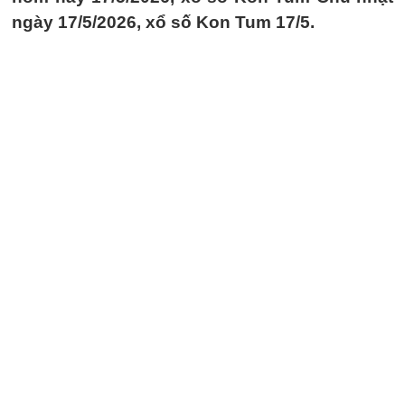
ngày 17/5/2026, xổ số Kon Tum 17/5.