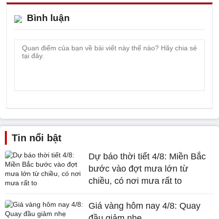
Bình luận
Tin nổi bật
Dự báo thời tiết 4/8: Miền Bắc
bước vào đợt mưa lớn từ
chiều, có nơi mưa rất to
Giá vàng hôm nay 4/8: Quay
đầu giảm nhẹ