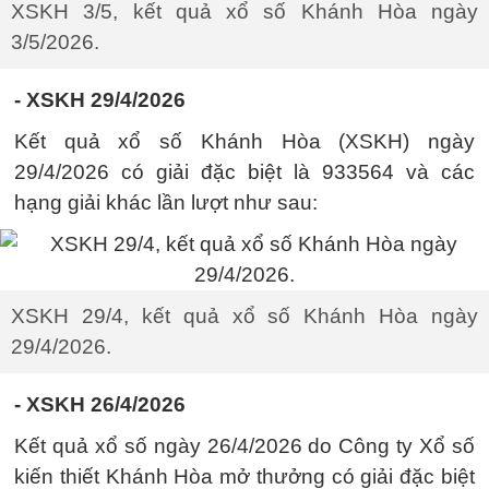
XSKH 3/5, kết quả xổ số Khánh Hòa ngày
3/5/2026.
- XSKH 29/4/2026
Kết quả xổ số Khánh Hòa (XSKH) ngày
29/4/2026 có giải đặc biệt là 933564 và các
hạng giải khác lần lượt như sau:
XSKH 29/4, kết quả xổ số Khánh Hòa ngày
29/4/2026.
- XSKH 26/4/2026
Kết quả xổ số ngày 26/4/2026 do Công ty Xổ số
kiến thiết Khánh Hòa mở thưởng có giải đặc biệt