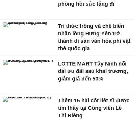
phòng hồi sức lặng đi
Tri thức trồng và chế biến
nhãn lồng Hưng Yên trở
thành di sản văn hóa phi vật
thể quốc gia
LOTTE MART Tây Ninh nối
dài ưu đãi sau khai trương,
giảm giá đến 50%
Thêm 15 hài cốt liệt sĩ được
tìm thấy tại Công viên Lê
Thị Riêng