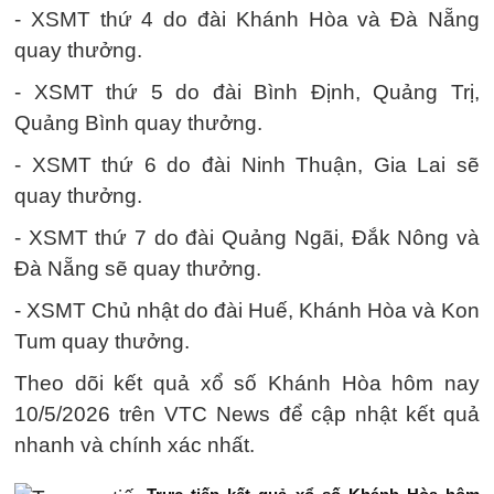
- XSMT thứ 4 do đài Khánh Hòa và Đà Nẵng
quay thưởng.
- XSMT thứ 5 do đài Bình Định, Quảng Trị,
Quảng Bình quay thưởng.
- XSMT thứ 6 do đài Ninh Thuận, Gia Lai sẽ
quay thưởng.
- XSMT thứ 7 do đài Quảng Ngãi, Đắk Nông và
Đà Nẵng sẽ quay thưởng.
- XSMT Chủ nhật do đài Huế, Khánh Hòa và Kon
Tum quay thưởng.
Theo dõi kết quả xổ số Khánh Hòa hôm nay
10/5/2026 trên VTC News để cập nhật kết quả
nhanh và chính xác nhất.