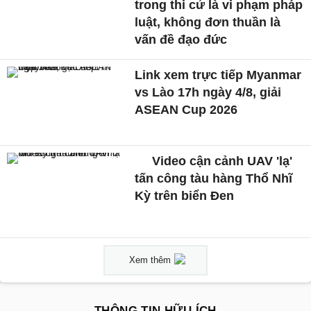
trong thi cử là vi phạm pháp
luật, không đơn thuần là
vấn đề đạo đức
Link xem trực tiếp Myanmar
vs Lào 17h ngày 4/8, giải
ASEAN Cup 2026
Video cận cảnh UAV 'lạ'
tấn công tàu hàng Thổ Nhĩ
Kỳ trên biển Đen
Xem thêm
THÔNG TIN HỮU ÍCH