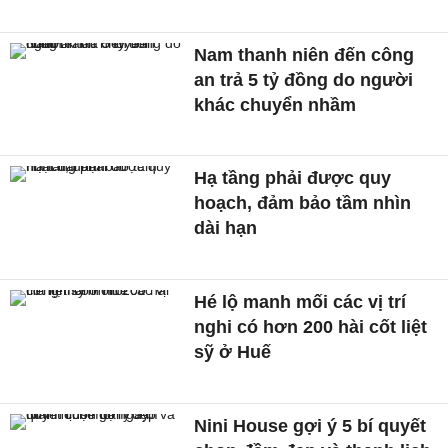
Nam thanh niên đến công
an trả 5 tỷ đồng do người
khác chuyển nhầm
Hạ tầng phải được quy
hoạch, đảm bảo tầm nhìn
dài hạn
Hé lộ manh mối các vị trí
nghi có hơn 200 hài cốt liệt
sỹ ở Huế
Nini House gợi ý 5 bí quyết