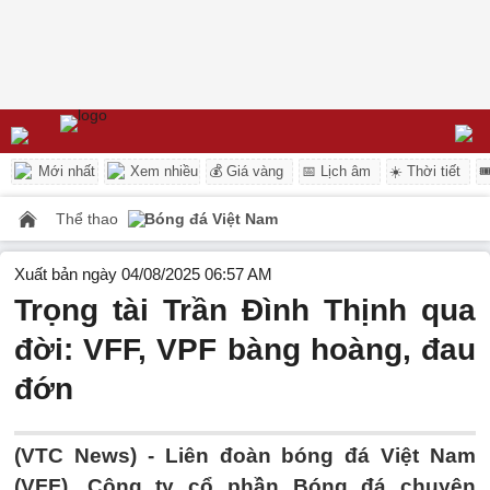
Mới nhất
Xem nhiều
💰 Giá vàng
📅 Lịch âm
☀️ Thời tiết

Thể thao
Bóng đá Việt Nam
Xuất bản ngày 04/08/2025 06:57 AM
Trọng tài Trần Đình Thịnh qua
đời: VFF, VPF bàng hoàng, đau
đớn
(VTC News) -
Liên đoàn bóng đá Việt Nam
(VFF), Công ty cổ phần Bóng đá chuyên