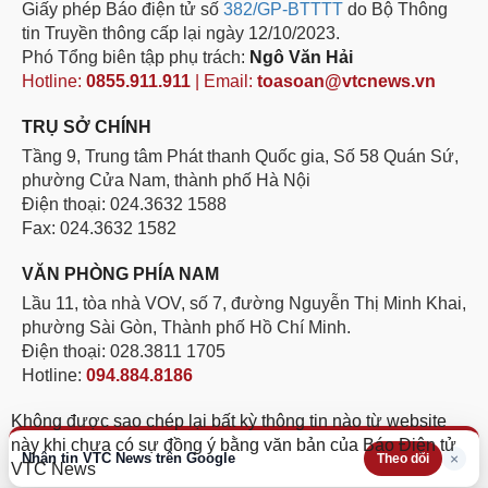
Giấy phép Báo điện tử số
382/GP-BTTTT
do Bộ Thông
tin Truyền thông cấp lại ngày 12/10/2023.
Phó Tổng biên tập phụ trách:
Ngô Văn Hải
Hotline:
0855.911.911
| Email:
toasoan@vtcnews.vn
TRỤ SỞ CHÍNH
Tầng 9, Trung tâm Phát thanh Quốc gia, Số 58 Quán Sứ,
phường Cửa Nam, thành phố Hà Nội
Điện thoại: 024.3632 1588
Fax: 024.3632 1582
VĂN PHÒNG PHÍA NAM
Lầu 11, tòa nhà VOV, số 7, đường Nguyễn Thị Minh Khai,
phường Sài Gòn, Thành phố Hồ Chí Minh.
Điện thoại: 028.3811 1705
Hotline:
094.884.8186
Không được sao chép lại bất kỳ thông tin nào từ website
này khi chưa có sự đồng ý bằng văn bản của Báo Điện tử
Nhận tin VTC News trên Google
×
Theo dõi
VTC News