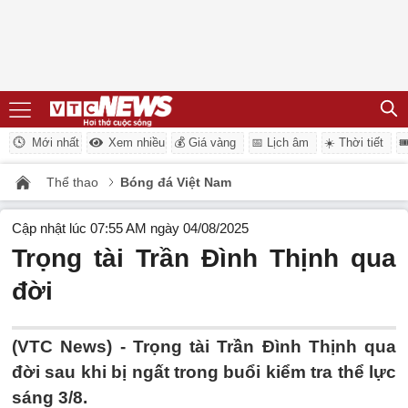
Mới nhất
Xem nhiều
💰 Giá vàng
📅 Lịch âm
☀️ Thời tiết

Thể thao
Bóng đá Việt Nam
Cập nhật lúc 07:55 AM ngày 04/08/2025
Trọng tài Trần Đình Thịnh qua
đời
(VTC News) -
Trọng tài Trần Đình Thịnh qua
đời sau khi bị ngất trong buổi kiểm tra thể lực
sáng 3/8.