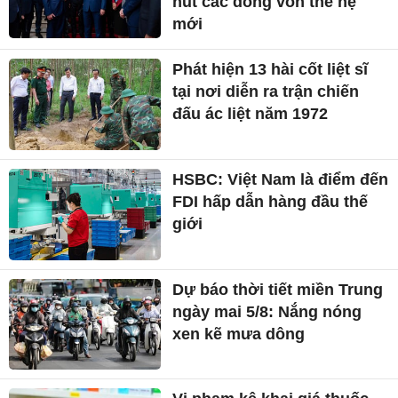
hút các dòng vốn thế hệ
mới
Phát hiện 13 hài cốt liệt sĩ
tại nơi diễn ra trận chiến
đấu ác liệt năm 1972
HSBC: Việt Nam là điểm đến
FDI hấp dẫn hàng đầu thế
giới
Dự báo thời tiết miền Trung
ngày mai 5/8: Nắng nóng
xen kẽ mưa dông