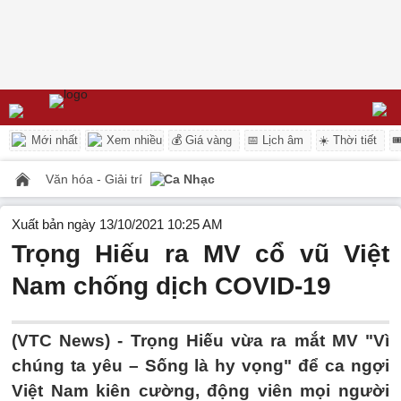
Mới nhất
Xem nhiều
💰 Giá vàng
📅 Lịch âm
☀️ Thời tiết

Văn hóa - Giải trí
Ca Nhạc
Xuất bản ngày 13/10/2021 10:25 AM
Trọng Hiếu ra MV cổ vũ Việt
Nam chống dịch COVID-19
(VTC News) -
Trọng Hiếu vừa ra mắt MV "Vì
chúng ta yêu – Sống là hy vọng" để ca ngợi
Việt Nam kiên cường, động viên mọi người