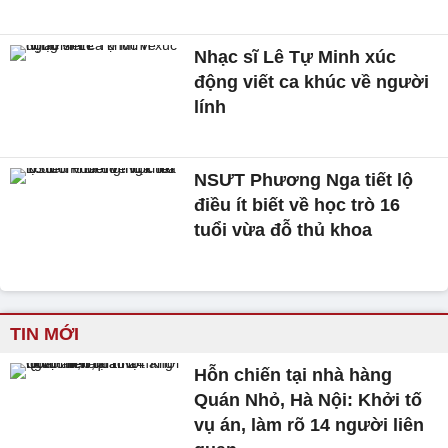
Nhạc sĩ Lê Tự Minh xúc
động viết ca khúc về người
lính
NSƯT Phương Nga tiết lộ
điều ít biết về học trò 16
tuổi vừa đỗ thủ khoa
TIN MỚI
Hỗn chiến tại nhà hàng
Quán Nhỏ, Hà Nội: Khởi tố
vụ án, làm rõ 14 người liên