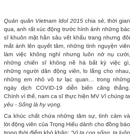
Quán quân Vietnam Idol 2015
chia sẻ, thời gian
qua, anh rất xúc động trước hình ảnh những bác
sĩ khuôn mặt hằn sâu vết khẩu trang nhưng đôi
mắt ánh lên quyết tâm, những tình nguyện viên
làm việc không nghỉ nhưng luôn nở nụ cười,
những chiến sĩ không nề hà bất kỳ việc gì,
những người dân động viên, lo lắng cho nhau,
những em nhỏ vô tư lạc quan… trong những
ngày dịch COVID-19 diễn biến căng thẳng.
Chính vì thế, nam ca sĩ thực hiện MV
Vì chúng ta
yêu - Sống là hy vọng.
Ca khúc chất chứa những tâm sự, tình cảm và
lời động viên của Trọng Hiếu dành cho đồng bào
trong thời điểm khó khăn:
“Vì ta con sống, ta luôn