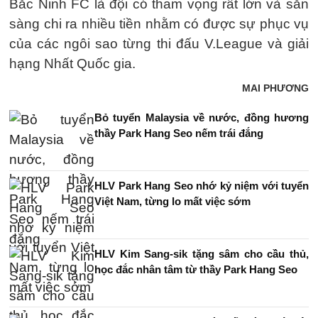
Bắc Ninh FC là đội có tham vọng rất lớn và sẵn
sàng chi ra nhiều tiền nhằm có được sự phục vụ
của các ngôi sao từng thi đấu V.League và giải
hạng Nhất Quốc gia.
MAI PHƯƠNG
Bỏ tuyển Malaysia về nước, đồng hương
thầy Park Hang Seo nếm trái đắng
HLV Park Hang Seo nhớ kỷ niệm với tuyển
Việt Nam, từng lo mất việc sớm
HLV Kim Sang-sik tặng sâm cho cầu thủ,
học đắc nhân tâm từ thầy Park Hang Seo