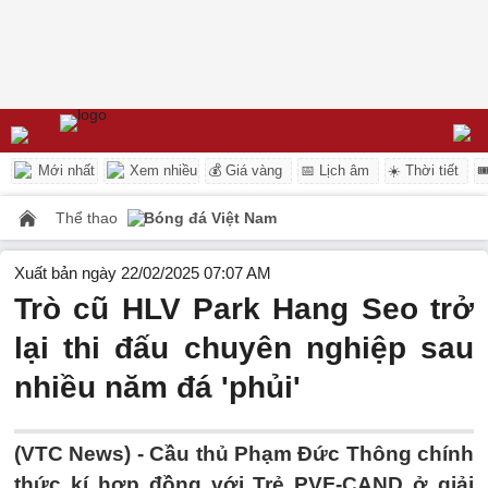
Mới nhất
Xem nhiều
💰 Giá vàng
📅 Lịch âm
☀️ Thời tiết

Thể thao
Bóng đá Việt Nam
Xuất bản ngày 22/02/2025 07:07 AM
Trò cũ HLV Park Hang Seo trở
lại thi đấu chuyên nghiệp sau
nhiều năm đá 'phủi'
(VTC News) -
Cầu thủ Phạm Đức Thông chính
thức kí hợp đồng với Trẻ PVF-CAND ở giải