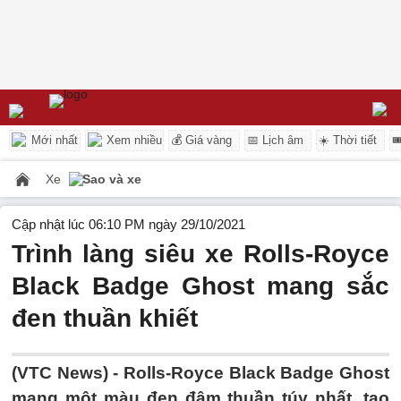
Mới nhất
Xem nhiều
💰 Giá vàng
📅 Lịch âm
☀️ Thời tiết

Xe
Sao và xe
Cập nhật lúc 06:10 PM ngày 29/10/2021
Trình làng siêu xe Rolls-Royce
Black Badge Ghost mang sắc
đen thuần khiết
(VTC News) -
Rolls-Royce Black Badge Ghost
mang một màu đen đậm thuần túy nhất, tạo