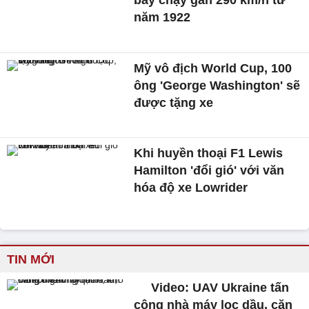
bay chạy gần 290 km/h từ
năm 1922
Mỹ vô địch World Cup, 100
ông 'George Washington' sẽ
được tặng xe
Khi huyền thoại F1 Lewis
Hamilton 'đổi gió' với văn
hóa độ xe Lowrider
TIN MỚI
Video: UAV Ukraine tấn
công nhà máy lọc dầu, căn