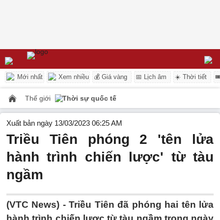
Mới nhất
Xem nhiều
💰 Giá vàng
📅 Lịch âm
☀️ Thời tiết

Thế giới
Thời sự quốc tế
Xuất bản ngày 13/03/2023 06:25 AM
Triều Tiên phóng 2 'tên lửa
hành trình chiến lược' từ tàu
ngầm
(VTC News) -
Triều Tiên đã phóng hai tên lửa
hành trình chiến lược từ tàu ngầm trong ngày