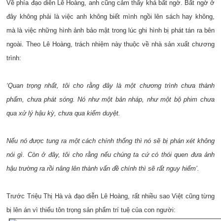
Về phía đạo diễn Lê Hoàng, anh cũng cảm thấy khá bất ngờ. Bất ngờ ở
đây không phải là việc anh không biết mình ngồi lên sách hay không,
mà là việc những hình ảnh bảo mật trong lúc ghi hình bị phát tán ra bên
ngoài. Theo Lê Hoàng, trách nhiệm này thuộc về nhà sản xuất chương
trình:
‘Quan trọng nhất, tôi cho rằng đây là một chương trình chưa thành
phẩm, chưa phát sóng. Nó như một bản nháp, như một bộ phim chưa
qua xử lý hậu kỳ, chưa qua kiểm duyệt.
Nếu nó được tung ra một cách chính thống thì nó sẽ bị phán xét không
nói gì. Còn ở đây, tôi cho rằng nếu chúng ta cứ có thói quen đưa ảnh
hậu trường ra rồi nâng lên thành vấn đề chính thì sẽ rất nguy hiểm’.
Trước Triệu Thị Hà và đạo diễn Lê Hoàng, rất nhiều sao Việt cũng từng
bị lên án vì thiếu tôn trọng sản phẩm trí tuệ của con người: