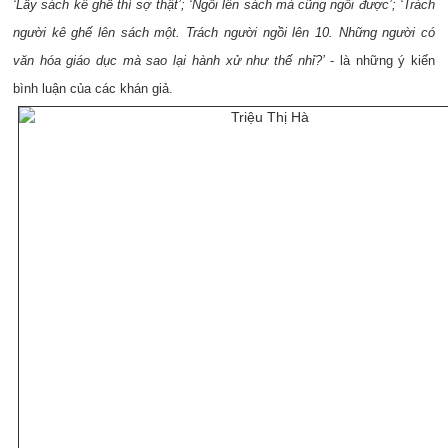
‘Lấy sách kê ghế thì sợ thật’; ‘Ngồi lên sách mà cũng ngồi được’; ‘Trách
người kê ghế lên sách một. Trách người ngồi lên 10. Những người có
văn hóa giáo dục mà sao lại hành xử như thế nhỉ?’
- là những ý kiến
bình luận của các khán giả.