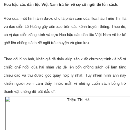
Hoa hậu các dân tộc Việt Nam trả lời về sự cố ngồi đè lên sách.
Vừa qua, một hình ảnh được cho là phản cảm của Hoa hậu Triệu Thị Hà
và đạo diễn Lê Hoàng gây xôn xao trên các kênh truyền thông. Theo đó,
cả vị đạo diễn đáng kính và cựu Hoa hậu các dân tộc Việt Nam vô tư kê
ghế lên chồng sách để ngồi trò chuyện và giao lưu.
Theo dõi hình ảnh, khán giả dễ thấy ekip sản xuất chương trình đã bố trí
chiếc ghế ngồi của hai nhân vật đè lên bốn chồng sách để làm tăng
chiều cao và thu được góc quay hợp lý nhất. Tuy nhiên hình ảnh này
khiến người xem cảm thấy ‘nhức mắt’ vì những cuốn sách bỗng trở
thành vật chống đỡ bất đắc dĩ.