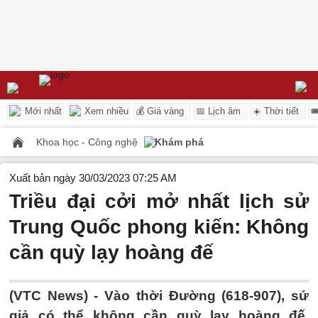
Mới nhất
Xem nhiều
💰 Giá vàng
📅 Lịch âm
☀️ Thời tiết

Khoa học - Công nghệ
Khám phá
Xuất bản ngày 30/03/2023 07:25 AM
Triều đại cởi mở nhất lịch sử
Trung Quốc phong kiến: Không
cần quỳ lạy hoàng đế
(VTC News) -
Vào thời Đường (618-907), sứ
giả có thể không cần quỳ lạy hoàng đế,