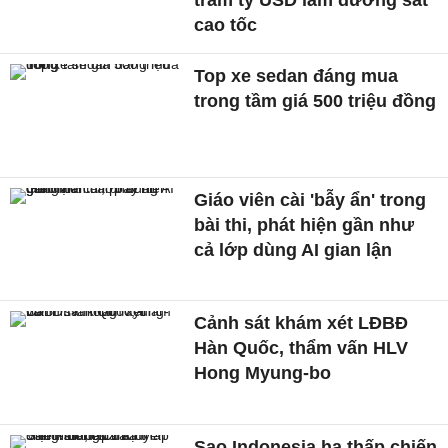
cao tốc
Top xe sedan đáng mua
trong tầm giá 500 triệu đồng
Giáo viên cài 'bẫy ẩn' trong
bài thi, phát hiện gần như
cả lớp dùng AI gian lận
Cảnh sát khám xét LĐBĐ
Hàn Quốc, thẩm vấn HLV
Hong Myung-bo
Sao Indonesia hạ thấp chiến