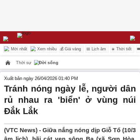
Mới nhất
Xem nhiều
💰 Giá vàng
📅 Lịch âm
☀️ Thời tiết

Thời sự
Đời sống
Xuất bản ngày 26/04/2026 01:40 PM
Tránh nóng ngày lễ, người dân
rủ nhau ra 'biển' ở vùng núi
Đắk Lắk
(VTC News) -
Giữa nắng nóng dịp Giỗ Tổ (10/3
âm lịch), bãi cát ven sông Ba (xã Sơn Hòa,