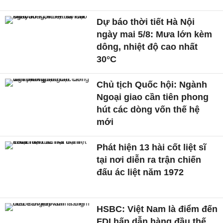
Dự báo thời tiết Hà Nội
ngày mai 5/8: Mưa lớn kèm
dông, nhiệt độ cao nhất
30°C
Chủ tịch Quốc hội: Ngành
Ngoại giao cần tiên phong
hút các dòng vốn thế hệ
mới
Phát hiện 13 hài cốt liệt sĩ
tại nơi diễn ra trận chiến
đấu ác liệt năm 1972
HSBC: Việt Nam là điểm đến
FDI hấp dẫn hàng đầu thế