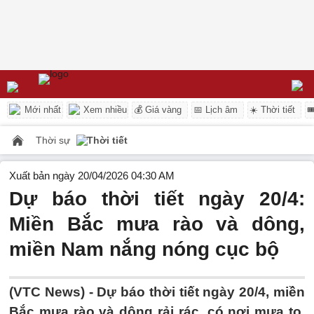
Mới nhất
Xem nhiều
💰 Giá vàng
📅 Lịch âm
☀️ Thời tiết

Thời sự
Thời tiết
Xuất bản ngày 20/04/2026 04:30 AM
Dự báo thời tiết ngày 20/4:
Miền Bắc mưa rào và dông,
miền Nam nắng nóng cục bộ
(VTC News) -
Dự báo thời tiết ngày 20/4, miền
Bắc mưa rào và dông rải rác, có nơi mưa to,