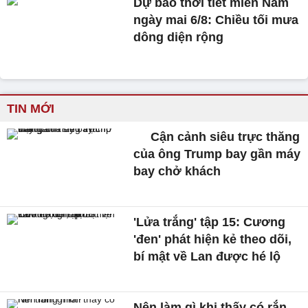
Dự báo thời tiết miền Nam
ngày mai 6/8: Chiều tối mưa
dông diện rộng
TIN MỚI
Cận cảnh siêu trực thăng
của ông Trump bay gần máy
bay chở khách
'Lửa trắng' tập 15: Cương
'đen' phát hiện kẻ theo dõi,
bí mật về Lan được hé lộ
Nên làm gì khi thấy có rắn