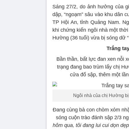
Sáng 27/2, do ảnh hưởng của g
dập, “ngoạm” sâu vào khu dân c
TP Hội An, tỉnh Quảng Nam. Ng
khi chứng kiến ngôi nhà một thờ
Hường (36 tuổi) vừa bị sóng dữ 
Trắng ta
Bần thần, bất lực đan xen nỗi 
trạng đang bao trùm lấy chị Hư
cửa đổ sập, thêm một lần
Ngôi nhà của chị Hường bị 
Đang cùng bà con chòm xóm nhặt
sóng cuộn trào đánh sập 2/3 n
hôm qua, tôi đang lui cui dọn dẹp 