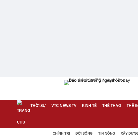
THỜI SỰ
VTC NEWS TV
KINH TẾ
THỂ THAO
THẾ G
CHÍNH TRỊ
ĐỜI SỐNG
TIN NÓNG
XÂY DỰN