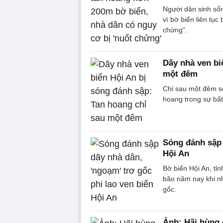
Người dân sinh số
vì bờ biển liên tụ
chửng".
Dãy nhà ven bi
một đêm
Chỉ sau một đêm só
hoang trong sự bất
Sóng đánh sập 
Hội An
Bờ biển Hội An, t
bão năm nay khi nh
gốc.
Ảnh: Hãi hùng 