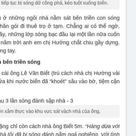
iếp tục bị sóng dữ công phá, kéo tuột xuống biển.
ụ ở những ngôi nhà nằm sát bên triền con sóng
hăn gói đi thuê trọ ở tạm. Chẳng ai có thể ngờ,
ây, những lớp sóng bạc đầu lại một lần nữa cuốn
năm trời anh em chị Hường chắt chiu gầy dựng.
ng tay.
 bên triền sóng
cái ông Lê Văn Biết (trú cách nhà chị Hường vài
ửa khi nước biển đã “khoét” sâu vào bờ, tiệm cận
ển xâm thực vào khu vực sát vách nhà của ông.
 nặng chỉ còn cách nhà ông Biết 5m.
“Hàng dừa với
hà tôi đã bị sóng đánh nằm ngả nghiêng. Với tình