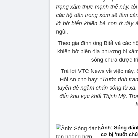
trạng xâm thực mạnh thế này, tô
các hộ dân trong xóm sẽ lâm cả
lở bờ biển khiến bà con ở đây 
ngùi.
Theo gia đình ông Biết và các h
khiến bờ biển địa phương bị xâ
sóng chưa được tr
Trả lời VTC News về việc này
Hội An cho hay:
“Trước tình trạ
tuyến đê ngầm chắn sóng từ xa, 
đến khu vực khối Thịnh Mỹ. Tro
l
Ảnh: Sóng đán
cơ bị 'nuốt ch