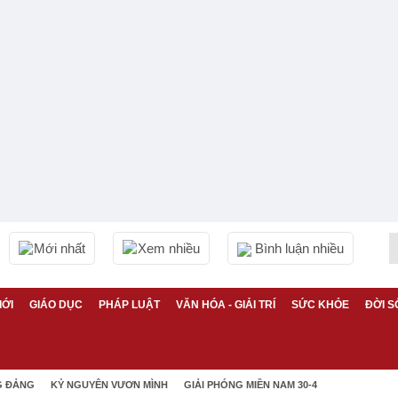
Mới nhất
Xem nhiều
Bình luận nhiều
IỚI
GIÁO DỤC
PHÁP LUẬT
VĂN HÓA - GIẢI TRÍ
SỨC KHỎE
ĐỜI S
G ĐẢNG
KỶ NGUYÊN VƯƠN MÌNH
GIẢI PHÓNG MIỀN NAM 30-4