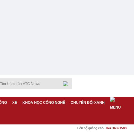
ỐNG
XE
KHOA HỌC CÔNG NGHỆ
CHUYỂN ĐỔI XANH
Liên hệ quảng cáo:
024 36321588