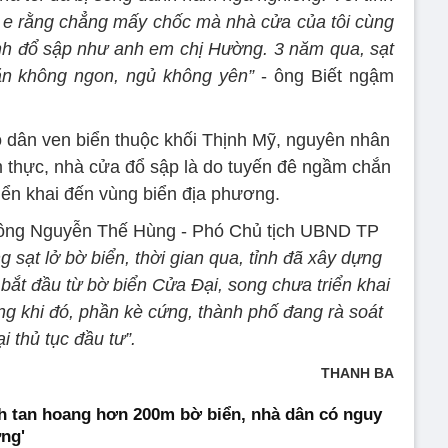
i e rằng chẳng mấy chốc mà nhà cửa của tôi cùng
nh đổ sập như anh em chị Hường. 3 năm qua, sạt
ăn không ngon, ngủ không yên”
- ông Biết ngậm
ộ dân ven biển thuộc khối Thịnh Mỹ, nguyên nhân
m thực, nhà cửa đổ sập là do tuyến đê ngầm chắn
iển khai đến vùng biển địa phương.
, ông Nguyễn Thế Hùng - Phó Chủ tịch UBND TP
ng sạt lở bờ biển, thời gian qua, tỉnh đã xây dựng
bắt đầu từ bờ biển Cửa Đại, song chưa triển khai
ng khi đó, phần kè cứng, thành phố đang rà soát
ại thủ tục đầu tư”.
THANH BA
h tan hoang hơn 200m bờ biển, nhà dân có nguy
ửng'