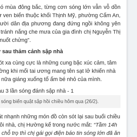
ió mùa đông bắc, từng cơn sóng lớn vẫn vỗ dồn
ư ven biển thuộc khối Thịnh Mỹ, phường Cẩm An,
ười dân địa phương đang đứng ngồi không yên
i tránh nắng che mưa của gia đình chị Nguyễn Thị
“nuốt chửng”.
y sau thảm cảnh sập nhà
xót xa cùng cực là những cung bậc xúc cảm, tâm
ờng khi mối tai ương mang tên sạt lở khiến nhà
 nữa giáng xuống tổ ấm bé nhỏ của mình.
sóng biển quật sập hồi chiều hôm qua (26/2).
 nhạnh những món đồ còn sót lại sau buổi chiều
gôi nhà, chị Hường kể trong nước mắt:
“Tầm 14h
chỗ trọ thì chị gái gọi điện báo tin sóng lớn đã ăn