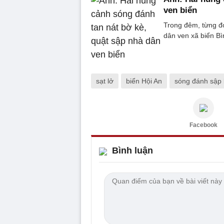
ven biển
Trong đêm, từng đợ
dân ven xã biển Bì
sạt lở
biển Hội An
sóng đánh sập 
Facebook
Bình luận