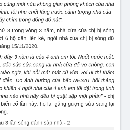
p cùng một nửa không gian phòng khách của nhà
hình, tôi như chết lặng trước cảnh tượng nhà của
ây chìm trong đống đổ nát”.
hứ 3 trong vòng 3 năm, nhà cửa của chị bị sóng
i 6 hộ dân liền kề, ngôi nhà của chị bị sóng dữ
sáng 15/11/2020.
ch đây 3 năm là của 4 anh em tôi. Nuốt nước mắt,
 dốc sức sửa sang lại nhà cửa để vợ chồng, con
Nào ngờ, khi nỗi mất mát cũ vừa vơi đi thì thảm
ái diễn. Do ảnh hưởng của bão NESAT hồi tháng
 khiến 4 ngôi nhà của 4 anh em tôi đặt trong tình
 nhà nào nhà nấy đều bị quật sập một phần”
- chị
biến cố lần này, họ lại gắng gượng sửa sang lại
óng.