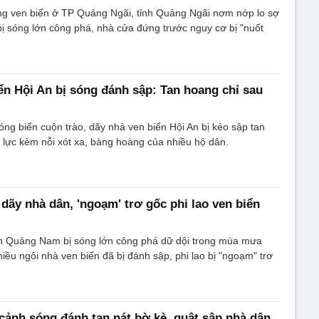
ng ven biển ở TP Quảng Ngãi, tỉnh Quảng Ngãi nơm nớp lo sợ
c bị sóng lớn công phá, nhà cửa đứng trước nguy cơ bị "nuốt
ển Hội An bị sóng đánh sập: Tan hoang chỉ sau
ng biển cuộn trào, dãy nhà ven biển Hội An bị kéo sập tan
 lực kèm nỗi xót xa, bàng hoàng của nhiều hộ dân.
dãy nhà dân, 'ngoạm' trơ gốc phi lao ven biển
ỉnh Quảng Nam bị sóng lớn công phá dữ dội trong mùa mưa
iều ngôi nhà ven biển đã bị đánh sập, phi lao bị "ngoạm" trơ
cảnh sóng đánh tan nát bờ kè, quật sập nhà dân