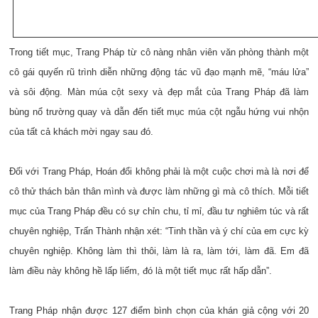
Trong tiết mục, Trang Pháp từ cô nàng nhân viên văn phòng thành một
cô gái quyến rũ trình diễn những động tác vũ đạo mạnh mẽ, “máu lửa”
và sôi động. Màn múa cột sexy và đẹp mắt của Trang Pháp đã làm
bùng nổ trường quay và dẫn đến tiết mục múa cột ngẫu hứng vui nhộn
của tất cả khách mời ngay sau đó.
Đối với Trang Pháp, Hoán đổi không phải là một cuộc chơi mà là nơi để
cô thử thách bản thân mình và được làm những gì mà cô thích. Mỗi tiết
mục của Trang Pháp đều có sự chỉn chu, tỉ mỉ, đầu tư nghiêm túc và rất
chuyên nghiệp, Trấn Thành nhận xét: “Tinh thần và ý chí của em cực kỳ
chuyên nghiệp. Không làm thì thôi, làm là ra, làm tới, làm đã. Em đã
làm điều này không hề lấp liếm, đó là một tiết mục rất hấp dẫn”.
Trang Pháp nhận được 127 điểm bình chọn của khán giả cộng với 20