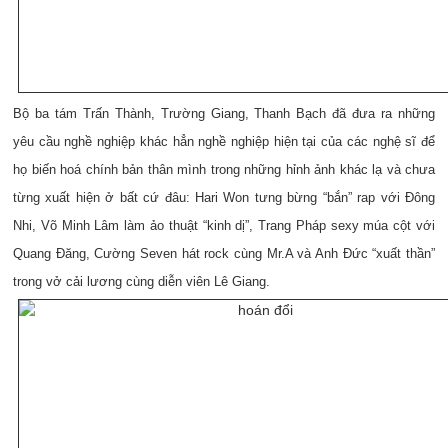
Bộ ba tám Trấn Thành, Trường Giang, Thanh Bạch đã đưa ra những
yêu cầu nghề nghiệp khác hẳn nghề nghiệp hiện tại của các nghệ sĩ để
họ biến hoá chính bản thân mình trong những hỉnh ảnh khác lạ và chưa
từng xuất hiện ở bất cứ đâu: Hari Won tưng bừng “bắn” rap với Đông
Nhi, Võ Minh Lâm làm ảo thuật “kinh dị”, Trang Pháp sexy múa cột với
Quang Đăng, Cường Seven hát rock cùng Mr.A và Anh Đức “xuất thần”
trong vở cải lương cùng diễn viên Lê Giang.