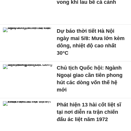
vong khi lau bể cá cảnh
Dự báo thời tiết Hà Nội
ngày mai 5/8: Mưa lớn kèm
dông, nhiệt độ cao nhất
30°C
Chủ tịch Quốc hội: Ngành
Ngoại giao cần tiên phong
hút các dòng vốn thế hệ
mới
Phát hiện 13 hài cốt liệt sĩ
tại nơi diễn ra trận chiến
đấu ác liệt năm 1972