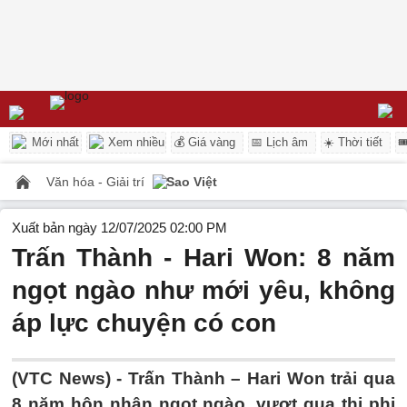
Mới nhất
Xem nhiều
💰 Giá vàng
📅 Lịch âm
☀️ Thời tiết

Văn hóa - Giải trí
Sao Việt
Xuất bản ngày 12/07/2025 02:00 PM
Trấn Thành - Hari Won: 8 năm
ngọt ngào như mới yêu, không
áp lực chuyện có con
(VTC News) -
Trấn Thành – Hari Won trải qua
8 năm hôn nhân ngọt ngào, vượt qua thị phi