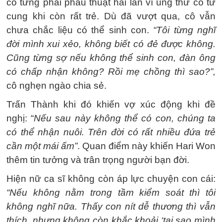
cô từng phải phẫu thuật hai lần vì ung thư cổ tử
cung khi còn rất trẻ. Dù đã vượt qua, cô vẫn
chưa chắc liệu có thể sinh con.
“Tôi từng nghĩ
đời mình xui xẻo, không biết có đẻ được không.
Cũng từng sợ nếu không thể sinh con, đàn ông
có chấp nhận không? Rồi mẹ chồng thì sao?”,
cô nghẹn ngào chia sẻ.
Trấn Thành khi đó khiến vợ xúc động khi đề
nghị: “
Nếu sau này không thể có con, chúng ta
có thể nhận nuôi. Trên đời có rất nhiều đứa trẻ
cần một mái ấm”
. Quan điểm này khiến Hari Won
thêm tin tưởng và trân trọng người bạn đời.
Hiện nữ ca sĩ không còn áp lực chuyện con cái:
“Nếu không nằm trong tầm kiểm soát thì tôi
không nghĩ nữa. Thấy con nít dễ thương thì vẫn
thích, nhưng không còn khắc khoải ‘tại sao mình