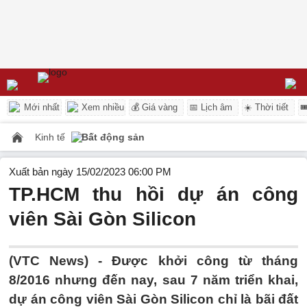
Mới nhất
Xem nhiều
💰 Giá vàng
📅 Lịch âm
☀️ Thời tiết

Kinh tế
Bất động sản
Xuất bản ngày 15/02/2023 06:00 PM
TP.HCM thu hồi dự án công
viên Sài Gòn Silicon
(VTC News) -
Được khởi công từ tháng
8/2016 nhưng đến nay, sau 7 năm triển khai,
dự án công viên Sài Gòn Silicon chỉ là bãi đất