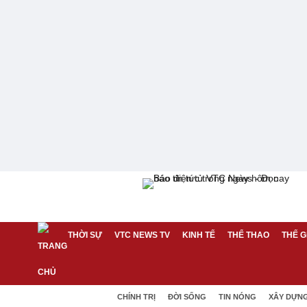
THỜI SỰ
VTC NEWS TV
KINH TẾ
THỂ THAO
THẾ G
CHÍNH TRỊ
ĐỜI SỐNG
TIN NÓNG
XÂY DỰN