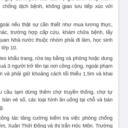
 chống dịch bệnh, không giao lưu tiếp xúc với
.
goài nếu thật sự cần thiết như mua lương thực,
khác, trường hợp cấp cứu, khám chữa bệnh, lấy
uan Nhà nước thuộc nhóm phải đi làm, học sinh
 lớp 10.
 đeo khẩu trang, rửa tay bằng xà phòng hoặc dung
quá 3 người trở lên tại nơi công cộng, ngoài phạm
n và phải giữ khoảng cách tối thiểu 1,5m và khai
cầu tạm dừng thêm chợ truyền thống, chợ tự
 bán vé số, các loại hình ăn uống tại chỗ và bán
g.
ông tác tăng cường kiểm tra việc phòng chống
ểm, Xuân Thới Đông và thị trấn Hóc Môn. Trường