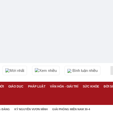
Mới nhất
Xem nhiều
Bình luận nhiều
IỚI
GIÁO DỤC
PHÁP LUẬT
VĂN HÓA - GIẢI TRÍ
SỨC KHỎE
ĐỜI S
G ĐẢNG
KỶ NGUYÊN VƯƠN MÌNH
GIẢI PHÓNG MIỀN NAM 30-4