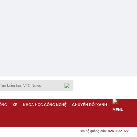
ỐNG
XE
KHOA HỌC CÔNG NGHỆ
CHUYỂN ĐỔI XANH
Liên hệ quảng cáo:
024 36321588