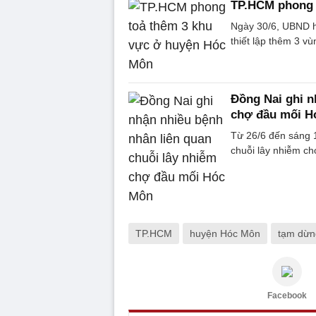
TP.HCM phong 
Ngày 30/6, UBND h
thiết lập thêm 3 
Đồng Nai ghi n
chợ đầu mối H
Từ 26/6 đến sáng 
chuỗi lây nhiễm c
TP.HCM
huyện Hóc Môn
tạm dừn
Facebook