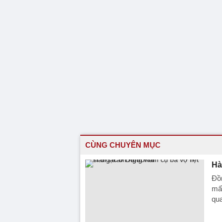
CÙNG CHUYÊN MỤC
Hà
Đồn
mất
qu