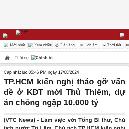
Mới nhất
Xem nhiều
💰 Giá vàng
📅 Lịch âm
☀️ Thời tiết

Thời sự
Chính trị
Cập nhật lúc 05:46 PM ngày 17/08/2024
TP.HCM kiến nghị tháo gỡ vấn
đề ở KĐT mới Thủ Thiêm, dự
án chống ngập 10.000 tỷ
(VTC News) -
Làm việc với Tổng Bí thư, Chủ
tịch nước Tô Lâm, Chủ tịch TP.HCM kiến nghị