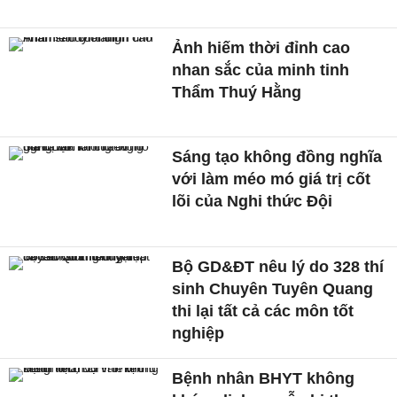
Ảnh hiếm thời đỉnh cao
nhan sắc của minh tinh
Thẩm Thuý Hằng
Sáng tạo không đồng nghĩa
với làm méo mó giá trị cốt
lõi của Nghi thức Đội
Bộ GD&ĐT nêu lý do 328 thí
sinh Chuyên Tuyên Quang
thi lại tất cả các môn tốt
nghiệp
Bệnh nhân BHYT không