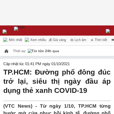
Mới nhất
Xem nhiều
💰 Giá vàng
📅 Lịch âm
☀️ Thời tiết

Thời sự
Tin tức 24h qua
Cập nhật lúc 01:41 PM ngày 01/10/2021
TP.HCM: Đường phố đông đúc
trở lại, siêu thị ngày đầu áp
dụng thẻ xanh COVID-19
(VTC News) -
Từ ngày 1/10, TP.HCM từng
bước mở cửa phục hồi kinh tế, đường phố