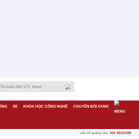
ỐNG
XE
KHOA HỌC CÔNG NGHỆ
CHUYỂN ĐỔI XANH
Liên hệ quảng cáo:
024 36321588