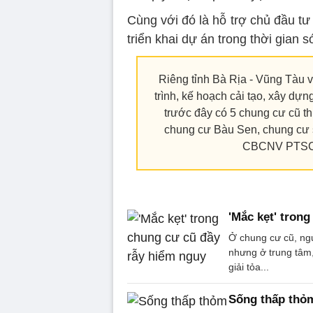
Cùng với đó là hỗ trợ chủ đầu tư
triển khai dự án trong thời gian s
Riêng tỉnh Bà Rịa - Vũng Tàu
trình, kế hoạch cải tạo, xây dự
trước đây có 5 chung cư cũ t
chung cư Bàu Sen, chung cư
CBCNV PTSC, 
'Mắc kẹt' tron
Ở chung cư cũ, ngư
nhưng ở trung tâm, 
giải tỏa...
Sống thấp thỏm