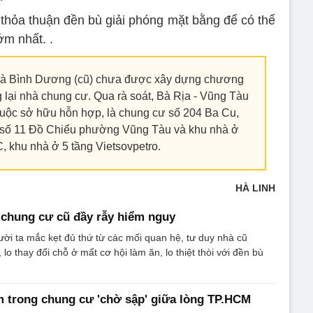
 thỏa thuận đền bù giải phóng mặt bằng để có thể
ớm nhất. .
 và Bình Dương (cũ) chưa được xây dựng chương
ng lại nhà chung cư. Qua rà soát, Bà Rịa - Vũng Tàu
huộc sở hữu hỗn hợp, là chung cư số 204 Ba Cu,
 số 11 Đồ Chiểu phường Vũng Tàu và khu nhà ở
khu nhà ở 5 tầng Vietsovpetro.
HÀ LINH
g chung cư cũ đầy rẫy hiểm nguy
ời ta mắc kẹt đủ thứ từ các mối quan hệ, tư duy nhà cũ
lo thay đổi chỗ ở mất cơ hội làm ăn, lo thiệt thòi với đền bù
 trong chung cư 'chờ sập' giữa lòng TP.HCM