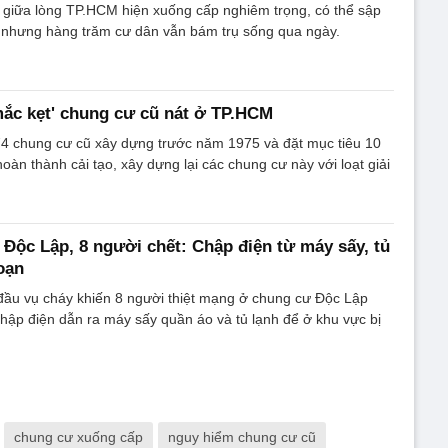
 giữa lòng TP.HCM hiện xuống cấp nghiêm trọng, có thể sập
ế nhưng hàng trăm cư dân vẫn bám trụ sống qua ngày.
'mắc kẹt' chung cư cũ nát ở TP.HCM
4 chung cư cũ xây dựng trước năm 1975 và đặt mục tiêu 10
̀n thành cải tạo, xây dựng lại các chung cư này với loạt giải
Độc Lập, 8 người chết: Chập điện từ máy sấy, tủ
oạn
ầu vụ cháy khiến 8 người thiệt mạng ở chung cư Độc Lập
hập điện dẫn ra máy sấy quần áo và tủ lạnh để ở khu vực bị
chung cư xuống cấp
nguy hiểm chung cư cũ