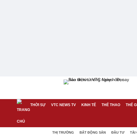
THỜI SỰ
VTC NEWS TV
KINH TẾ
THỂ THAO
THẾ G
THỊ TRƯỜNG
BẤT ĐỘNG SẢN
ĐẦU TƯ
TÀI