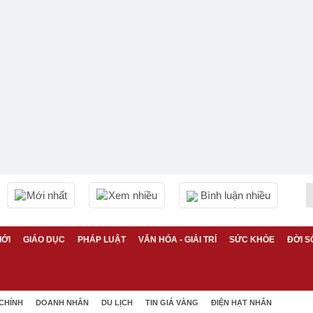
Mới nhất
Xem nhiều
Bình luận nhiều
IỚI
GIÁO DỤC
PHÁP LUẬT
VĂN HÓA - GIẢI TRÍ
SỨC KHỎE
ĐỜI S
 CHÍNH
DOANH NHÂN
DU LỊCH
TIN GIÁ VÀNG
ĐIỆN HẠT NHÂN