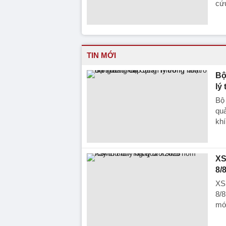
cứu
TIN MỚI
Bộ
lý
Bộ
qu
khí
XS
8/
XS
8/8
mới