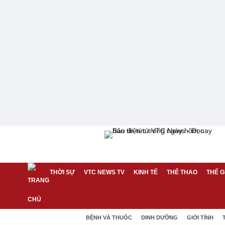
THỜI SỰ
VTC NEWS TV
KINH TẾ
THỂ THAO
THẾ G
BỆNH VÀ THUỐC
DINH DƯỠNG
GIỚI TÍNH