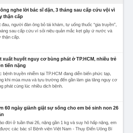
ông nghe lời bác sĩ dặn, 3 tháng sau cấp cứu vội vì
y thận cấp
 đau, người đàn ông bỏ tái khám, tự uống thuốc “gia truyền”,
háng sau cấp cứu vì sỏi niệu quản mắc kẹt gây ứ nước và
 thận cấp.
t xuất huyết nguy cơ bùng phát ở TP.HCM, nhiều trẻ
ễn tiến nặng
 bệnh truyền nhiễm tại TP.HCM đang diễn biến phức tạp,
ng khi mùa mưa và tựu trường đến gần làm gia tăng nguy cơ
g phát cùng lúc nhiều dịch bệnh.
n 60 ngày giành giật sự sống cho em bé sinh non 26
ần
o đời ở tuần thai 26, nặng gần 1 kg và suy hô hấp nặng, em
được các bác sĩ Bệnh viện Việt Nam - Thụy Điển Uông Bí