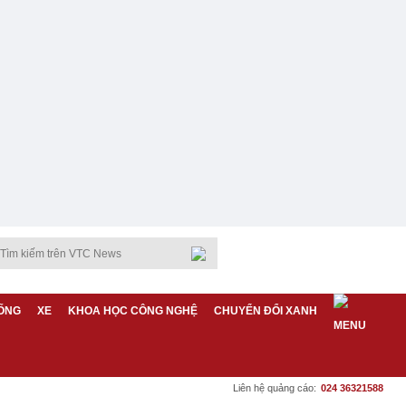
ỐNG
XE
KHOA HỌC CÔNG NGHỆ
CHUYỂN ĐỔI XANH
Liên hệ quảng cáo:
024 36321588