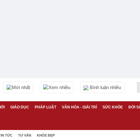
Mới nhất
Xem nhiều
Bình luận nhiều
IỚI
GIÁO DỤC
PHÁP LUẬT
VĂN HÓA - GIẢI TRÍ
SỨC KHỎE
ĐỜI S
TIN TỨC
TƯ VẤN
KHỎE ĐẸP