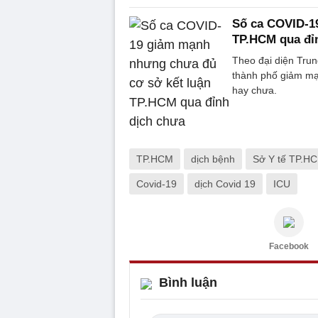
Số ca COVID-1
TP.HCM qua đỉ
Theo đại diện Trun
thành phố giảm mạn
hay chưa.
TP.HCM
dịch bệnh
Sở Y tế TP.H
Covid-19
dịch Covid 19
ICU
Facebook
Bình luận