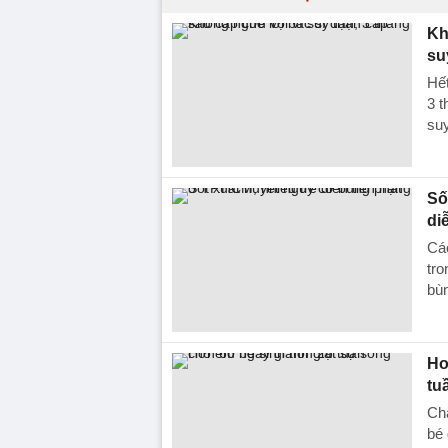
Kh
su
Hết
3 t
suy
Số
di
Các
tro
bùn
Hơ
tu
Chà
bé 