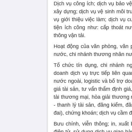
Dịch vụ công ích; dịch vụ bảo v
xây dựng; dịch vụ vệ sinh môi tr
vụ giới thiệu việc làm; dịch vụ c
tiện ích công như: cấp thoát nư
thông vận tải.
Hoạt động của văn phòng, văn p
nước, chi nhánh thương nhân nướ
Tổ chức tín dụng, chi nhánh n
doanh dịch vụ trực tiếp liên qu
nước ngoài, logistic và bổ trợ d
giá tài sản, tư vấn thẩm định giá,
tài thương mại, hòa giải thương 
- thanh lý tài sản, đăng kiểm, 
đai), chứng khoán; dịch vụ cầm đ
Bưu chính, viễn thông; in, xuất
điện tử, sử dụng dịch vụ giao hà