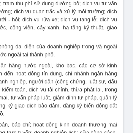
ệ; trạm thu phí sử dụng đường bộ; dịch vụ tư vấn
ường; dịch vụ quan trắc và xử lý môi trường; dịch
ưới - hỏi; dịch vụ rửa xe; dịch vụ tang lễ; dịch vụ
ớc, công viên, cây xanh, hạ tầng kỹ thuật, giao
hòng đại diện của doanh nghiệp trong và ngoài
c ngoài tại thành phố.
gân hàng nước ngoài, kho bạc, các cơ sở kinh
an đến hoạt động tín dụng, chi nhánh ngân hàng
oanh nghiệp, người dân (công chứng, luật sư, đấu
 kiểm toán, dịch vụ tài chính, thừa phát lại, trọng
mại, tư vấn pháp luật, giám định tư pháp, quản lý
đăng ký giao dịch bảo đảm, đăng ký biến động đất
ồ.
 bản, báo chí; hoạt động kinh doanh thương mại
ng trực tuyến; doanh nghiệp lịch; cửa hàng sách,