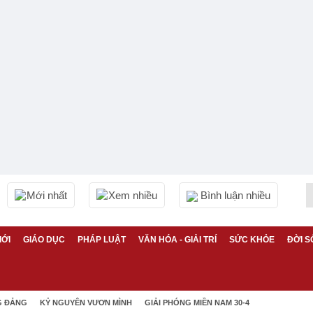
Mới nhất
Xem nhiều
Bình luận nhiều
IỚI
GIÁO DỤC
PHÁP LUẬT
VĂN HÓA - GIẢI TRÍ
SỨC KHỎE
ĐỜI S
G ĐẢNG
KỶ NGUYÊN VƯƠN MÌNH
GIẢI PHÓNG MIỀN NAM 30-4