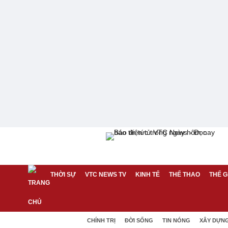
THỜI SỰ
VTC NEWS TV
KINH TẾ
THỂ THAO
THẾ G
CHÍNH TRỊ
ĐỜI SỐNG
TIN NÓNG
XÂY DỰN