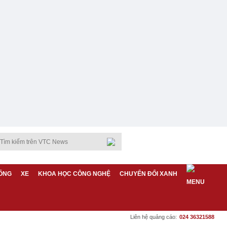
ỐNG
XE
KHOA HỌC CÔNG NGHỆ
CHUYỂN ĐỔI XANH
Liên hệ quảng cáo:
024 36321588