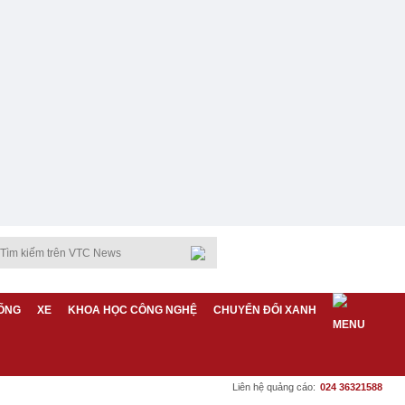
ỐNG
XE
KHOA HỌC CÔNG NGHỆ
CHUYỂN ĐỔI XANH
Liên hệ quảng cáo:
024 36321588