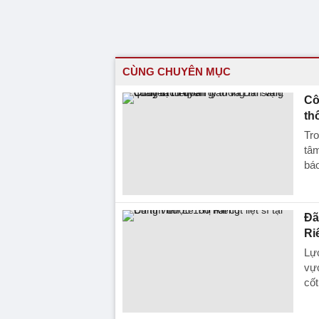
CÙNG CHUYÊN MỤC
Cô
th
Tro
tâ
báo
Đã
Ri
Lực
vực
cốt