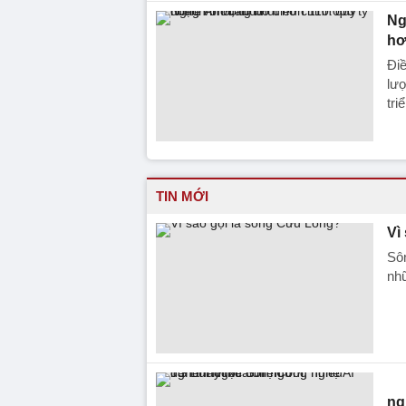
Ng
hơ
Điề
lượ
tri
TIN MỚI
Vì
Sôn
nhữ
ng