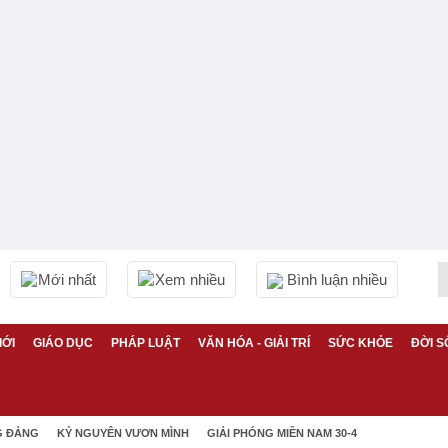
Mới nhất
Xem nhiều
Bình luận nhiều
IỚI
GIÁO DỤC
PHÁP LUẬT
VĂN HÓA - GIẢI TRÍ
SỨC KHỎE
ĐỜI S
G ĐẢNG
KỶ NGUYÊN VƯƠN MÌNH
GIẢI PHÓNG MIỀN NAM 30-4