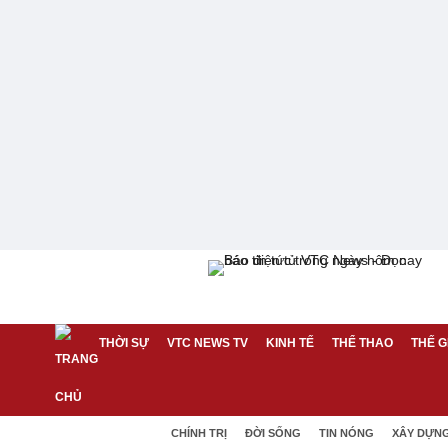
THỜI SỰ
VTC NEWS TV
KINH TẾ
THỂ THAO
THẾ G
CHÍNH TRỊ
ĐỜI SỐNG
TIN NÓNG
XÂY DỰN