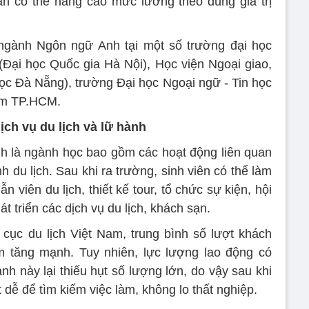
ạn có thể nâng cao mức lương theo đúng giá trị
 ngành Ngôn ngữ Anh tại một số trường đại học
Đại học Quốc gia Hà Nội), Học viện Ngoại giao,
ọc Đà Nẵng), trường Đại học Ngoại ngữ - Tin học
ạm TP.HCM.
dịch vụ du lịch và lữ hành
ành là ngành học bao gồm các hoạt động liên quan
h du lịch. Sau khi ra trường, sinh viên có thể làm
ẫn viên du lịch, thiết kế tour, tổ chức sự kiện, hội
t triển các dịch vụ du lịch, khách sạn.
cục du lịch Việt Nam, trung bình số lượt khách
 tăng mạnh. Tuy nhiên, lực lượng lao động có
h này lại thiếu hụt số lượng lớn, do vậy sau khi
 dễ để tìm kiếm việc làm, không lo thất nghiệp.