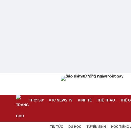
THỜI SỰ
VTC NEWS TV
KINH TẾ
THỂ THAO
THẾ G
TIN TỨC
DU HỌC
TUYỂN SINH
HỌC TIẾNG