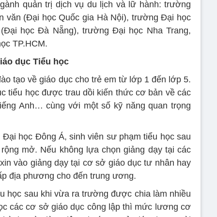
ành quản trị dịch vụ du lịch và lữ hành: trường
 văn (Đại học Quốc gia Hà Nội), trường Đại học
 (Đại học Đà Nẵng), trường Đại học Nha Trang,
 học TP.HCM.
iáo dục Tiểu học
ào tạo về giáo dục cho trẻ em từ lớp 1 đến lớp 5.
c tiểu học được trau dồi kiến thức cơ bản về các
tiếng Anh… cùng với một số kỹ năng quan trọng
g Đại học Đông Á, sinh viên sư phạm tiểu học sau
m rộng mở. Nếu không lựa chọn giảng dạy tại các
xin vào giảng dạy tại cơ sở giáo dục tư nhân hay
cấp địa phương cho đến trung ương.
u học sau khi vừa ra trường được chia làm nhiều
c các cơ sở giáo dục công lập thì mức lương cơ