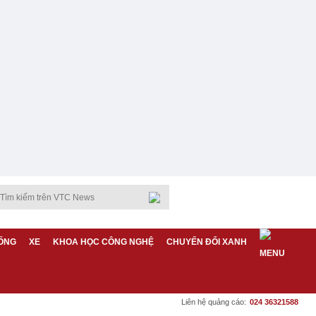
ỐNG
XE
KHOA HỌC CÔNG NGHỆ
CHUYỂN ĐỔI XANH
Liên hệ quảng cáo:
024 36321588