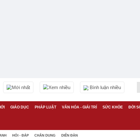
Mới nhất
Xem nhiều
Bình luận nhiều
IỚI
GIÁO DỤC
PHÁP LUẬT
VĂN HÓA - GIẢI TRÍ
SỨC KHỎE
ĐỜI S
 ANH
HỎI - ĐÁP
CHÂN DUNG
DIỄN ĐÀN