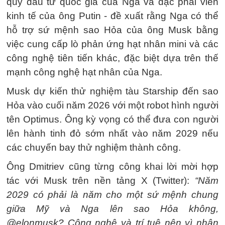
quỹ đầu tư quốc gia của Nga và đặc phái viên
kinh tế của ông Putin - đề xuất rằng Nga có thể
hỗ trợ sứ mệnh sao Hỏa của ông Musk bằng
việc cung cấp lò phản ứng hạt nhân mini và các
công nghệ tiên tiến khác, đặc biệt dựa trên thế
mạnh công nghệ hạt nhân của Nga.
Musk dự kiến thử nghiệm tàu Starship đến sao
Hỏa vào cuối năm 2026 với một robot hình người
tên Optimus. Ông kỳ vọng có thể đưa con người
lên hành tinh đỏ sớm nhất vào năm 2029 nếu
các chuyến bay thử nghiệm thành công.
Ông Dmitriev cũng từng công khai lời mời hợp
tác với Musk trên nền tảng X (Twitter):
“Năm
2029 có phải là năm cho một sứ mệnh chung
giữa Mỹ và Nga lên sao Hỏa không,
@elonmusk? Công nghệ và trí tuệ nên vì nhân