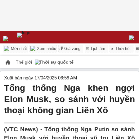
Mới nhất
Xem nhiều
💰 Giá vàng
📅 Lịch âm
☀️ Thời tiết

Thế giới
Thời sự quốc tế
Xuất bản ngày 17/04/2025 06:59 AM
Tổng thống Nga khen ngợi
Elon Musk, so sánh với huyền
thoại không gian Liên Xô
(VTC News) -
Tổng thống Nga Putin so sánh
Elon Musk với huyền thoại vũ trụ Liên Xô