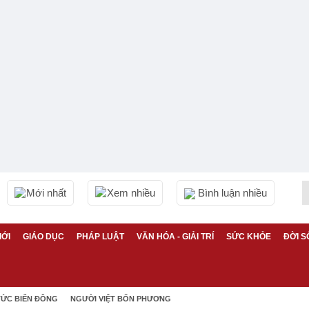
Mới nhất
Xem nhiều
Bình luận nhiều
IỚI
GIÁO DỤC
PHÁP LUẬT
VĂN HÓA - GIẢI TRÍ
SỨC KHỎE
ĐỜI S
TỨC BIỂN ĐÔNG
NGƯỜI VIỆT BỐN PHƯƠNG