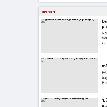
TIN MỚI
Đư
ph
Ng
trá
kim
má
FAA
ba
Re
'L
mậ