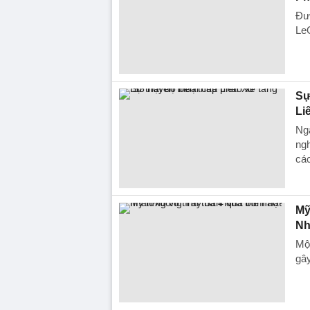
Đượ
LeO
Sự
Li
Nga
ngh
các
Mỹ
Nh
Một
gây