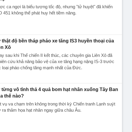
c ca ngợi là biểu tượng tốc độ, nhưng "tử huyệt" đã khiến
 451 không thể phát huy hết tiềm năng.
 thật độ bền tháp pháo xe tăng IS3 huyền thoại của
ên Xô
y sau khi Thế chiến II kết thúc, các chuyên gia Liên Xô đã
iên cứu khả năng bảo vệ của xe tăng hạng nặng IS-3 trước
 loại pháo chống tăng mạnh nhất của Đức.
 từng vô tình thả 4 quả bom hạt nhân xuống Tây Ban
a thế nào?
 vụ va chạm trên không trong thời kỳ Chiến tranh Lạnh suýt
 ra thảm họa hạt nhân ngay giữa châu Âu.