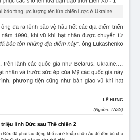
i bảo tàng lực lượng tên lửa chiến lược ở Ukraine
ông đã ra lệnh bảo vệ hầu hết các địa điểm triển
 năm 1990, khi vũ khí hạt nhân được chuyển từ
 đã bảo tồn những địa điểm này”
, ông Lukashenko
ã, trên lãnh các quốc gia như Belarus, Ukraine,…
hạt nhân và trước sức ép của Mỹ các quốc gia này
rình, phương tiện cũng như bàn giao vũ khí hạt
LÊ HƯNG
(Nguồn: TASS)
 triệu lính Đức sau Thế chiến 2
nh Đức đã phải lao động khổ sai ở khắp châu Âu để đền bù cho
 Đức Quốc xã gây ra cho thế giới.