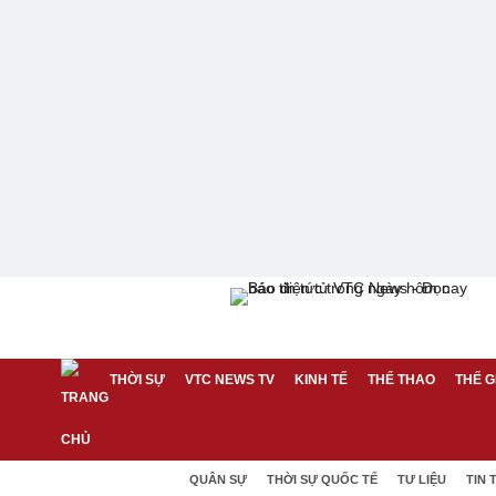
THỜI SỰ
VTC NEWS TV
KINH TẾ
THỂ THAO
THẾ G
QUÂN SỰ
THỜI SỰ QUỐC TẾ
TƯ LIỆU
TIN 