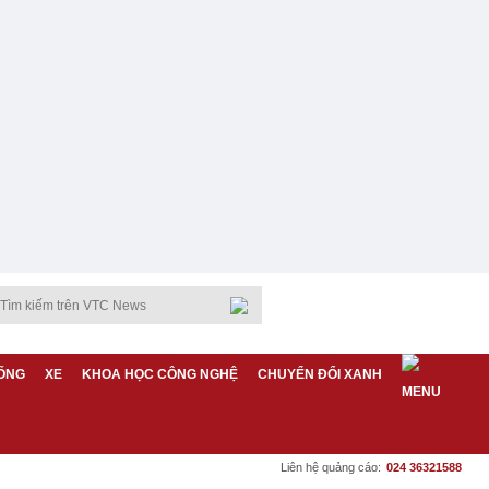
ỐNG
XE
KHOA HỌC CÔNG NGHỆ
CHUYỂN ĐỔI XANH
Liên hệ quảng cáo:
024 36321588