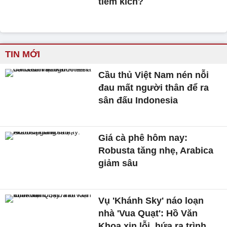
tiêm kích?
TIN MỚI
Cầu thủ Việt Nam nén nỗi
đau mất người thân để ra
sân đấu Indonesia
Giá cà phê hôm nay:
Robusta tăng nhẹ, Arabica
giảm sâu
Vụ 'Khánh Sky' náo loạn
nhà 'Vua Quạt': Hồ Văn
Khoa xin lỗi, hứa ra trình