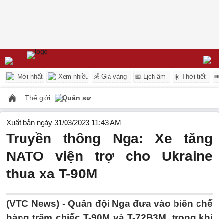
Mới nhất
Xem nhiều
💰 Giá vàng
📅 Lịch âm
☀️ Thời tiết

Thế giới
Quân sự
Xuất bản ngày 31/03/2023 11:43 AM
Truyền thông Nga: Xe tăng
NATO viện trợ cho Ukraine
thua xa T-90M
(VTC News) -
Quân đội Nga đưa vào biên chế
hàng trăm chiếc T-90M và T-72B3M, trong khi