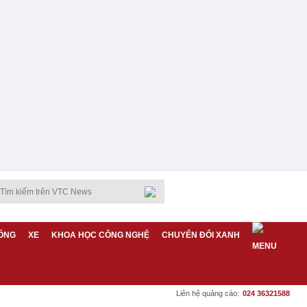
ỐNG
XE
KHOA HỌC CÔNG NGHỆ
CHUYỂN ĐỔI XANH
Liên hệ quảng cáo:
024 36321588