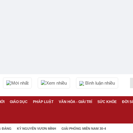
Mới nhất
Xem nhiều
Bình luận nhiều
IỚI
GIÁO DỤC
PHÁP LUẬT
VĂN HÓA - GIẢI TRÍ
SỨC KHỎE
ĐỜI S
G ĐẢNG
KỶ NGUYÊN VƯƠN MÌNH
GIẢI PHÓNG MIỀN NAM 30-4