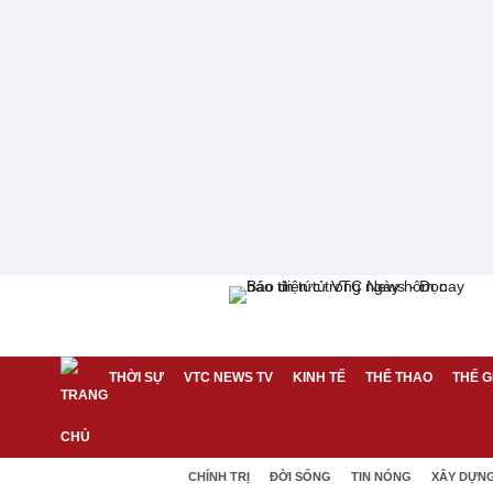
THỜI SỰ
VTC NEWS TV
KINH TẾ
THỂ THAO
THẾ G
CHÍNH TRỊ
ĐỜI SỐNG
TIN NÓNG
XÂY DỰN