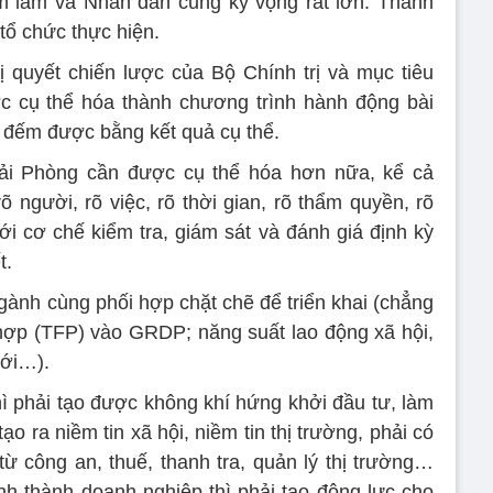
ám làm và Nhân dân cũng kỳ vọng rất lớn. Thành
tổ chức thực hiện.
ị quyết chiến lược của Bộ Chính trị và mục tiêu
c cụ thể hóa thành chương trình hành động bài
o đếm được bằng kết quả cụ thể.
ải Phòng cần được cụ thể hóa hơn nữa, kể cả
 người, rõ việc, rõ thời gian, rõ thẩm quyền, rõ
ới cơ chế kiểm tra, giám sát và đánh giá định kỳ
t.
ngành cùng phối hợp chặt chẽ để triển khai (chẳng
hợp (TFP) vào GRDP; năng suất lao động xã hội,
mới…).
hì phải tạo được không khí hứng khởi đầu tư, làm
ạo ra niềm tin xã hội, niềm tin thị trường, phải có
từ công an, thuế, thanh tra, quản lý thị trường…
 thành doanh nghiệp thì phải tạo động lực cho