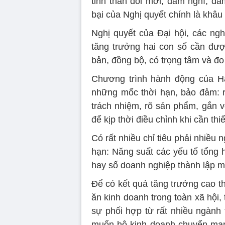
tinh thần đổi mới, dám nghĩ, d
bại của Nghị quyết chính là khâu 
Nghị quyết của Đại hội, các ngh
tăng trưởng hai con số cần đượ
bản, đồng bộ, có trọng tâm và đ
Chương trình hành động của H
những mốc thời hạn, bảo đảm: rõ
trách nhiệm, rõ sản phẩm, gắn v
để kịp thời điều chỉnh khi cần thiế
Có rất nhiều chỉ tiêu phải nhiều 
hạn: Năng suất các yếu tố tổng 
hay số doanh nghiệp thành lập 
Để có kết quả tăng trưởng cao t
ăn kinh doanh trong toàn xã hội, t
sự phối hợp từ rất nhiều ngành 
muốn hộ kinh doanh chuyển mạnh