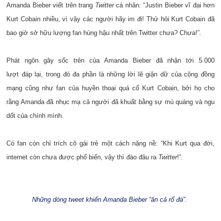
Amanda Bieber viết trên trang
Twitter
cá nhân: “Justin Bieber vĩ đại hơn
Kurt Cobain nhiều, vì vậy các người hãy im đi! Thử hỏi Kurt Cobain đã
bao giờ sở hữu lượng fan hùng hậu nhất trên Twitter chưa? Chưa!”.
Phát ngôn gây sốc trên của Amanda Bieber đã nhận tới 5.000
lượt đáp lại, trong đó đa phần là những lời lẽ giận dữ của cộng đồng
mạng cũng như fan của huyền thoại quá cố Kurt Cobain, bởi họ cho
rằng Amanda đã nhục mạ cả người đã khuất bằng sự mù quáng và ngu
dốt của chính mình.
Có fan còn chỉ trích cô gái trẻ một cách nặng nề: “Khi Kurt qua đời,
internet còn chưa được phổ biến, vậy thì đào đâu ra
Twitter
!”.
Những dòng tweet khiến Amanda Bieber “ăn cả rổ đá”.