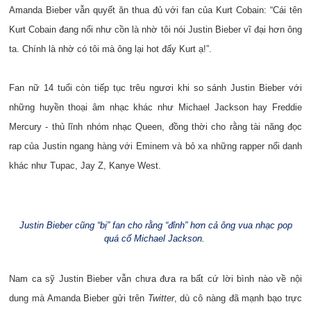
Amanda Bieber vẫn quyết ăn thua đủ với fan của Kurt Cobain: “Cái tên
Kurt Cobain đang nổi như cồn là nhờ tôi nói Justin Bieber vĩ đại hơn ông
ta. Chính là nhờ có tôi mà ông lại hot đấy Kurt ạ!”.
Fan nữ 14 tuổi còn tiếp tục trêu ngươi khi so sánh Justin Bieber với
những huyền thoại âm nhạc khác như Michael Jackson hay Freddie
Mercury - thủ lĩnh nhóm nhạc Queen, đồng thời cho rằng tài năng đọc
rap của Justin ngang hàng với Eminem và bỏ xa những rapper nổi danh
khác như Tupac, Jay Z, Kanye West.
Justin Bieber cũng “bị” fan cho rằng “đỉnh” hơn cả ông vua nhạc pop
quá cố Michael Jackson.
Nam ca sỹ Justin Bieber vẫn chưa đưa ra bất cứ lời bình nào về nội
dung mà Amanda Bieber gửi trên
Twitter
, dù cô nàng đã mạnh bạo trực