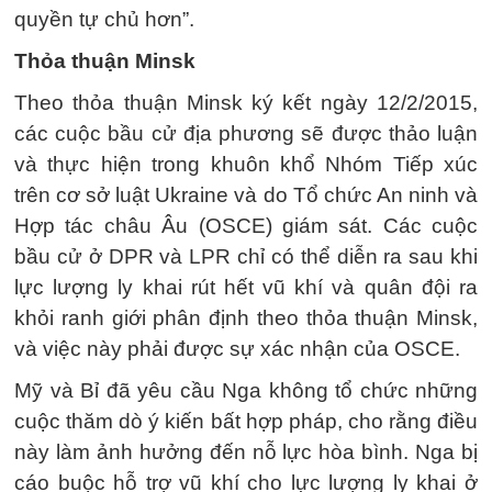
quyền tự chủ hơn”.
Thỏa thuận Minsk
Theo thỏa thuận Minsk ký kết ngày 12/2/2015,
các cuộc bầu cử địa phương sẽ được thảo luận
và thực hiện trong khuôn khổ Nhóm Tiếp xúc
trên cơ sở luật Ukraine và do Tổ chức An ninh và
Hợp tác châu Âu (OSCE) giám sát. Các cuộc
bầu cử ở DPR và LPR chỉ có thể diễn ra sau khi
lực lượng ly khai rút hết vũ khí và quân đội ra
khỏi ranh giới phân định theo thỏa thuận Minsk,
và việc này phải được sự xác nhận của OSCE.
Mỹ và Bỉ đã yêu cầu Nga không tổ chức những
cuộc thăm dò ý kiến bất hợp pháp, cho rằng điều
này làm ảnh hưởng đến nỗ lực hòa bình. Nga bị
cáo buộc hỗ trợ vũ khí cho lực lượng ly khai ở