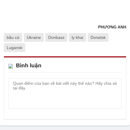
PHƯƠNG ANH
bầu cử
Ukraine
Donbass
ly khai
Donetsk
Lugansk
Bình luận