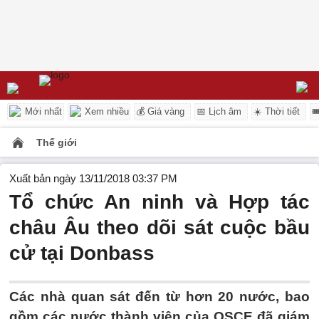
Mới nhất
Xem nhiều
💰 Giá vàng
📅 Lịch âm
☀️ Thời tiết

Thế giới
Xuất bản ngày 13/11/2018 03:37 PM
Tổ chức An ninh và Hợp tác
châu Âu theo dõi sát cuộc bầu
cử tại Donbass
Các nhà quan sát đến từ hơn 20 nước, bao
gồm các nước thành viên của OSCE đã giám