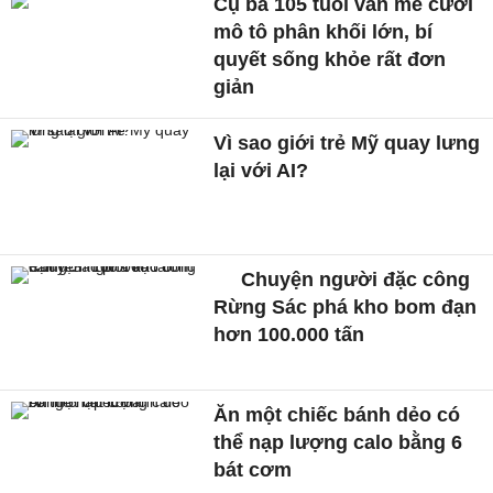
Cụ bà 105 tuổi vẫn mê cưỡi
mô tô phân khối lớn, bí
quyết sống khỏe rất đơn
giản
Vì sao giới trẻ Mỹ quay lưng
lại với AI?
Chuyện người đặc công
Rừng Sác phá kho bom đạn
hơn 100.000 tấn
Ăn một chiếc bánh dẻo có
thể nạp lượng calo bằng 6
bát cơm