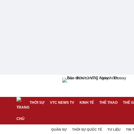
THỜI SỰ
VTC NEWS TV
KINH TẾ
THỂ THAO
THẾ G
QUÂN SỰ
THỜI SỰ QUỐC TẾ
TƯ LIỆU
TIN 