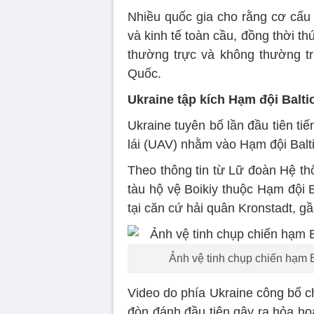
Nhiều quốc gia cho rằng cơ cấu 
và kinh tế toàn cầu, đồng thời t
thường trực và không thường t
Quốc.
Ukraine tập kích Hạm đội Balti
Ukraine tuyên bố lần đầu tiên t
lái (UAV) nhằm vào Hạm đội Balt
Theo thông tin từ Lữ đoàn Hệ th
tàu hộ vệ Boikiy thuộc Hạm đội B
tại căn cứ hải quân Kronstadt, g
Ảnh vệ tinh chụp chiến hạm Bo
Video do phía Ukraine công bố ch
đòn đánh đầu tiên gây ra hỏa h