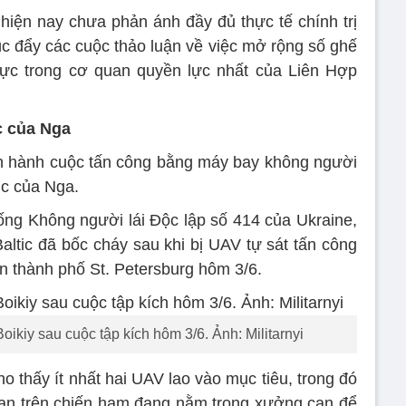
hiện nay chưa phản ánh đầy đủ thực tế chính trị
húc đẩy các cuộc thảo luận về việc mở rộng số ghế
rực trong cơ quan quyền lực nhất của Liên Hợp
c của Nga
iến hành cuộc tấn công bằng máy bay không người
ic của Nga.
ống Không người lái Độc lập số 414 của Ukraine,
altic đã bốc cháy sau khi bị UAV tự sát tấn công
ần thành phố St. Petersburg hôm 3/6.
ikiy sau cuộc tập kích hôm 3/6. Ảnh: Militarnyi
o thấy ít nhất hai UAV lao vào mục tiêu, trong đó
oạn trên chiến hạm đang nằm trong xưởng cạn để