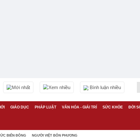
Mới nhất
Xem nhiều
Bình luận nhiều
IỚI
GIÁO DỤC
PHÁP LUẬT
VĂN HÓA - GIẢI TRÍ
SỨC KHỎE
ĐỜI S
TỨC BIỂN ĐÔNG
NGƯỜI VIỆT BỐN PHƯƠNG