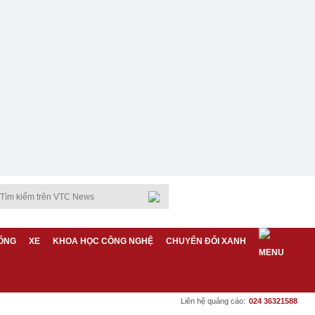
ỐNG
XE
KHOA HỌC CÔNG NGHỆ
CHUYỂN ĐỔI XANH
Liên hệ quảng cáo:
024 36321588