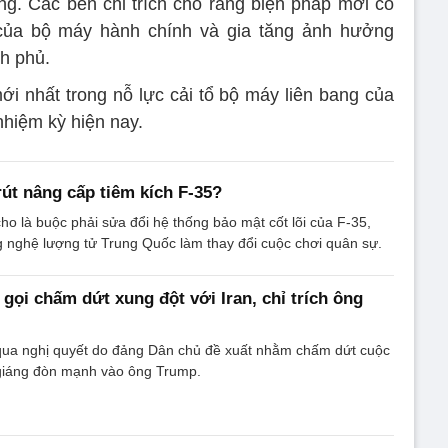
ng. Các bên chỉ trích cho rằng biện pháp mới có
 của bộ máy hành chính và gia tăng ảnh hưởng
nh phủ.
i nhất trong nỗ lực cải tổ bộ máy liên bang của
hiệm kỳ hiện nay.
rút nâng cấp tiêm kích F-35?
o là buộc phải sửa đổi hệ thống bảo mật cốt lõi của F-35,
 nghệ lượng tử Trung Quốc làm thay đổi cuộc chơi quân sự.
gọi chấm dứt xung đột với Iran, chỉ trích ông
qua nghị quyết do đảng Dân chủ đề xuất nhằm chấm dứt cuộc
 giáng đòn mạnh vào ông Trump.